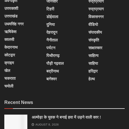
अवर्गीकृत
जौनसार
रुद्रप्रयाग
उत्तरकाशी
टिहरी
रुद्रप्रयाग
उत्तराखंड
डोईवाला
विकासनगर
उधमसिंह नगर
दुनिया
वीडियो
ऋषिकेश
देहरादून
संपादकीय
कालसी
नैनीताल
संस्कृति
केदारनाथ
पर्यटन
साक्षात्कार
कोटद्वार
पिथौरागढ़
साहित्य
क्राइम
पौड़ी गढ़वाल
साहिया
खेल
बद्रीनाथ
हरिद्वार
चकराता
बागेश्वर
हेल्थ
चमोली
Recent News
अल्मोड़ा के युवक ने बनाई हवा में उड़ने वाली कार !
AUGUST 8, 2026