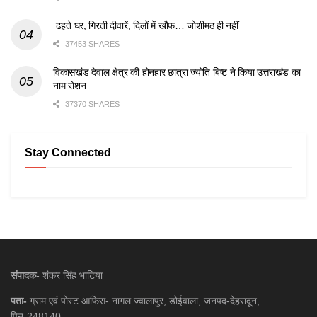
ढहते घर, गिरती दीवारें, दिलों में खौफ… जोशीमठ ही नहीं
37453 SHARES
विकासखंड देवाल क्षेत्र की होनहार छात्रा ज्योति बिष्ट ने किया उत्तराखंड का
नाम रोशन
37370 SHARES
Stay Connected
संपादक-
शंकर सिंह भाटिया
पता-
ग्राम एवं पोस्ट आफिस- नागल ज्वालापुर, डोईवाला, जनपद-देहरादून,
पिन-248140