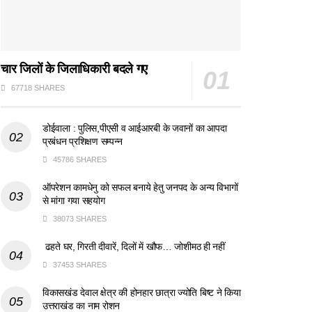
चार जिलों के जिलाधिकारी बदले गए
67718 SHARES
डोईवाला : पुलिस,पीएसी व आईआरबी के जवानों का आपदा
प्रबंधन प्रशिक्षण सम्पन्न
45786 SHARES
ऑपरेशन कामधेनु को सफल बनाये हेतु जनपद के अन्य विभागों
से मांगा गया सहयोग
38073 SHARES
ढहते घर, गिरती दीवारें, दिलों में खौफ… जोशीमठ ही नहीं
37453 SHARES
विकासखंड देवाल क्षेत्र की होनहार छात्रा ज्योति बिष्ट ने किया
उत्तराखंड का नाम रोशन