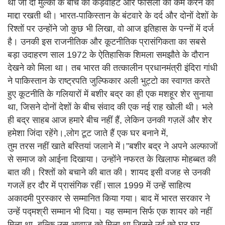
थी जो दो मुल्कों के बीच की कड़वाहट और फासलों को कम करने का
माद्दा रखती थी। भारत-पाकिस्तान के बंटवारे के दर्द और दोनों देशों के
रिश्तों पर उन्होंने जो कुछ भी लिखा, वो आज इतिहास के पन्नों में दर्ज
है। उनकी इस राजनीतिक और कूटनीतिक प्रासंगिकता का सबसे
बड़ा उदाहरण साल 1972 के ऐतिहासिक शिमला समझौते के दौरान
देखने को मिला था। तब भारत की तत्कालीन प्रधानमंत्री इंदिरा गांधी
ने पाकिस्तान के राष्ट्रपति जुल्फिकार अली भुट्टो का स्वागत करते
हुए कूटनीति के गलियारों में बशीर बद्र का ही एक मशहूर शेर सुनाया
था, जिसने दोनों देशों के बीच संवाद की एक नई राह खोली थी। भले
ही बद्र साहब आज हमारे बीच नहीं हैं, लेकिन उनकी गज़लें और शेर
हमेशा जिंदा रहेंगे।,लोग टूट जाते हैं एक घर बनाने में,
तुम तरस नहीं खाते बस्तियां जलाने में।”बशीर बद्र ने अपने अल्फाजों
से समाज को आईना दिखाया। उन्होंने नफरत के खिलाफ मोहब्बत की
बात की। रिश्तों को बचाने की बात की। शायद इसी वजह से उनकी
गजलें हर दौर में प्रासंगिक रहीं।साल 1999 में उन्हें साहित्य
अकादमी पुरस्कार से सम्मानित किया गया। बाद में भारत सरकार ने
उन्हें पद्मश्री सम्मान भी दिया। यह सम्मान सिर्फ एक शायर को नहीं
मिला था, बल्कि उस आवाज को मिला था जिसने उर्दू को घर घर