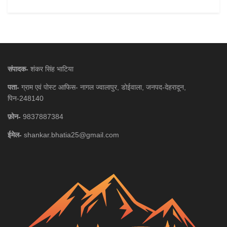
संपादक-
शंकर सिंह भाटिया
पता-
ग्राम एवं पोस्ट आफिस- नागल ज्वालापुर, डोईवाला, जनपद-देहरादून,
पिन-248140
फ़ोन-
9837887384
ईमेल-
shankar.bhatia25@gmail.com