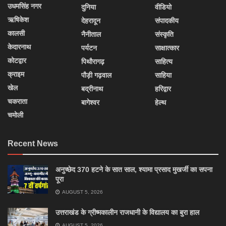
उधमसिंह नगर
दुनिया
वीडियो
ऋषिकेश
देहरादून
संपादकीय
कालसी
नैनीताल
संस्कृति
केदारनाथ
पर्यटन
साक्षात्कार
कोटद्वार
पिथौरागढ़
साहित्य
क्राइम
पौड़ी गढ़वाल
साहिया
खेल
बद्रीनाथ
हरिद्वार
चकराता
बागेश्वर
हेल्थ
चमोली
Recent News
अनुच्छेद 370 हटने के सात साल, श्यामा प्रसाद मुखर्जी का सपना
पूरा
AUGUST 5, 2026
उत्तराखंड के ग्रीष्मकालीन राजधानी के विद्यालय का बुरा हाल
AUGUST 5, 2026