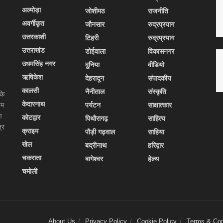
अल्मोड़ा
जोशीमठ
राजनीति
अवर्गीकृत
जौनसार
रुद्रप्रयाग
उत्तरकाशी
टिहरी
रुद्रप्रयाग
उत्तराखंड
डोईवाला
विकासनगर
उधमसिंह नगर
दुनिया
वीडियो
ऋषिकेश
देहरादून
संपादकीय
कालसी
नैनीताल
संस्कृति
के
केदारनाथ
यम
पर्यटन
साक्षात्कार
ण
कोटद्वार
पिथौरागढ़
साहित्य
्र
क्राइम
पौड़ी गढ़वाल
साहिया
खेल
बद्रीनाथ
हरिद्वार
चकराता
बागेश्वर
हेल्थ
चमोली
About Us
Privacy Policy
Cookie Policy
Terms & Con