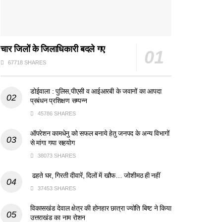
चार जिलों के जिलाधिकारी बदले गए
67718 SHARES
डोईवाला : पुलिस,पीएसी व आईआरबी के जवानों का आपदा
प्रबंधन प्रशिक्षण सम्पन्न
45786 SHARES
ऑपरेशन कामधेनु को सफल बनाये हेतु जनपद के अन्य विभागों
से मांगा गया सहयोग
38073 SHARES
ढहते घर, गिरती दीवारें, दिलों में खौफ… जोशीमठ ही नहीं
37453 SHARES
विकासखंड देवाल क्षेत्र की होनहार छात्रा ज्योति बिष्ट ने किया
उत्तराखंड का नाम रोशन