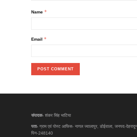
*
Name
*
Email
संपादक-
शंकर सिंह भाटिया
पता-
ग्राम एवं पोस्ट आफिस- नागल ज्वालापुर, डोईवाला, जनपद-देहरादू
पिन-248140