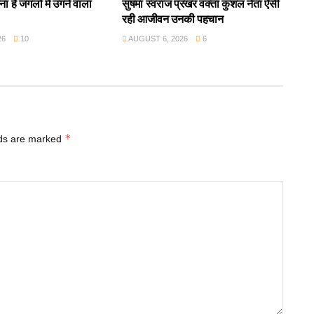
ा है जंगलों में उगने वाला
सुषमा स्वराज प्रखर वक्ता कुशल नेता ऐसी
रही आजीवन उनकी पहचान
26
10
AUGUST 6, 2026
6
*
lds are marked