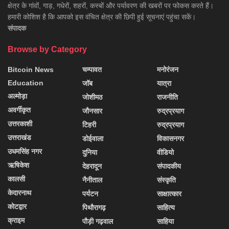
क्षेत्र के गांवों, गाड़, गधेरों, शहरों, कस्बों और पर्यावरण की खबरों पर फोकस करते हैं।
हमारी कोशिश है कि आपको इस वंचित क्षेत्र की छिपी हुई सूचनाएं पहुंचा सकें।
संपादक
Browse by Category
Bitcoin News
चम्पावत
मनोरंजन
Education
जॉब
यात्रा
अल्मोड़ा
जोशीमठ
राजनीति
अवर्गीकृत
जौनसार
रुद्रप्रयाग
उत्तरकाशी
टिहरी
रुद्रप्रयाग
उत्तराखंड
डोईवाला
विकासनगर
उधमसिंह नगर
दुनिया
वीडियो
ऋषिकेश
देहरादून
संपादकीय
कालसी
नैनीताल
संस्कृति
केदारनाथ
पर्यटन
साक्षात्कार
कोटद्वार
पिथौरागढ़
साहित्य
क्राइम
पौड़ी गढ़वाल
साहिया