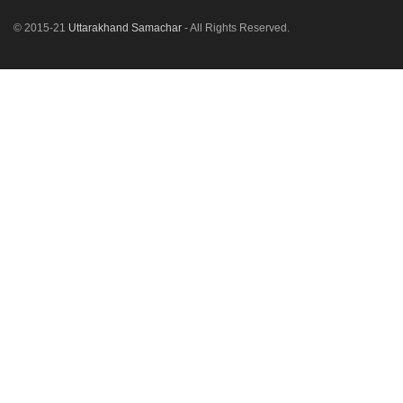
© 2015-21
Uttarakhand Samachar
- All Rights Reserved.