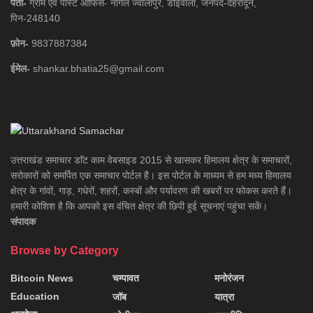
पता-
ग्राम एवं पोस्ट आफिस- नागल ज्वालापुर, डोईवाला, जनपद-देहरादून,
पिन-248140
फ़ोन-
9837887384
ईमेल-
shankar.bhatia25@gmail.com
उत्तराखंड समाचार डाॅट काम वेबसाइड 2015 से खासकर हिमालय क्षेत्र के समाचारों,
सरोकारों को समर्पित एक समाचार पोर्टल है। इस पोर्टल के माध्यम से हम मध्य हिमालय
क्षेत्र के गांवों, गाड़, गधेरों, शहरों, कस्बों और पर्यावरण की खबरों पर फोकस करते हैं।
हमारी कोशिश है कि आपको इस वंचित क्षेत्र की छिपी हुई सूचनाएं पहुंचा सकें।
संपादक
Browse by Category
Bitcoin News
चम्पावत
मनोरंजन
Education
जॉब
यात्रा