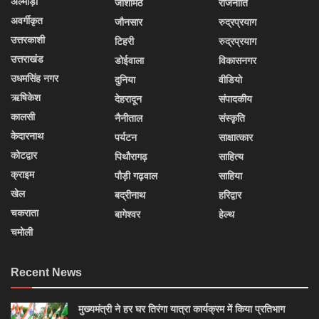
अल्मोड़ा
जोशीमठ
राजनीति
अवर्गीकृत
जौनसार
रुद्रप्रयाग
उत्तरकाशी
टिहरी
रुद्रप्रयाग
उत्तराखंड
डोईवाला
विकासनगर
उधमसिंह नगर
दुनिया
वीडियो
ऋषिकेश
देहरादून
संपादकीय
कालसी
नैनीताल
संस्कृति
केदारनाथ
पर्यटन
साक्षात्कार
कोटद्वार
पिथौरागढ़
साहित्य
क्राइम
पौड़ी गढ़वाल
साहिया
खेल
बद्रीनाथ
हरिद्वार
चकराता
बागेश्वर
हेल्थ
चमोली
Recent News
मुख्यमंत्री ने हर घर तिरंगा यात्रा कार्यक्रम में किया प्रतिभाग