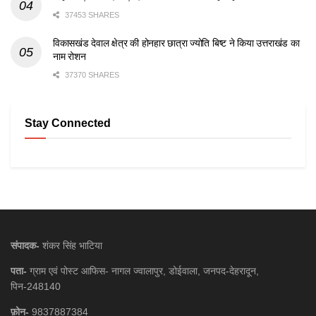
37453 SHARES
विकासखंड देवाल क्षेत्र की होनहार छात्रा ज्योति बिष्ट ने किया उत्तराखंड का
नाम रोशन
37370 SHARES
Stay Connected
संपादक-
शंकर सिंह भाटिया
पता-
ग्राम एवं पोस्ट आफिस- नागल ज्वालापुर, डोईवाला, जनपद-देहरादून,
पिन-248140
फ़ोन-
9837887384