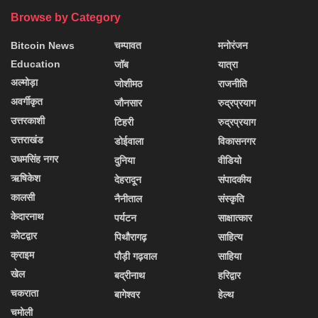
Browse by Category
Bitcoin News
चम्पावत
मनोरंजन
Education
जॉब
यात्रा
अल्मोड़ा
जोशीमठ
राजनीति
अवर्गीकृत
जौनसार
रुद्रप्रयाग
उत्तरकाशी
टिहरी
रुद्रप्रयाग
उत्तराखंड
डोईवाला
विकासनगर
उधमसिंह नगर
दुनिया
वीडियो
ऋषिकेश
देहरादून
संपादकीय
कालसी
नैनीताल
संस्कृति
केदारनाथ
पर्यटन
साक्षात्कार
कोटद्वार
पिथौरागढ़
साहित्य
क्राइम
पौड़ी गढ़वाल
साहिया
खेल
बद्रीनाथ
हरिद्वार
चकराता
बागेश्वर
हेल्थ
चमोली