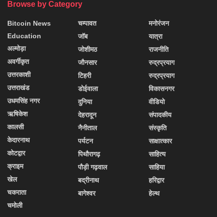
Browse by Category
Bitcoin News
चम्पावत
मनोरंजन
Education
जॉब
यात्रा
अल्मोड़ा
जोशीमठ
राजनीति
अवर्गीकृत
जौनसार
रुद्रप्रयाग
उत्तरकाशी
टिहरी
रुद्रप्रयाग
उत्तराखंड
डोईवाला
विकासनगर
उधमसिंह नगर
दुनिया
वीडियो
ऋषिकेश
देहरादून
संपादकीय
कालसी
नैनीताल
संस्कृति
केदारनाथ
पर्यटन
साक्षात्कार
कोटद्वार
पिथौरागढ़
साहित्य
क्राइम
पौड़ी गढ़वाल
साहिया
खेल
बद्रीनाथ
हरिद्वार
चकराता
बागेश्वर
हेल्थ
चमोली