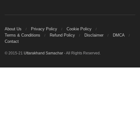
About Us
Privacy Policy
Cookie Policy
Terms & Conditions
Refund Policy
Disclaimer
DMCA
Contact
© 2015-21
Uttarakhand Samachar
- All Rights Reserved.