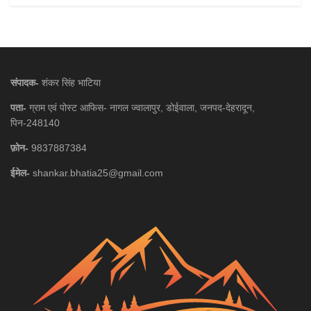
संपादक-
शंकर सिंह भाटिया
पता-
ग्राम एवं पोस्ट आफिस- नागल ज्वालापुर, डोईवाला, जनपद-देहरादून,
पिन-248140
फ़ोन-
9837887384
ईमेल-
shankar.bhatia25@gmail.com