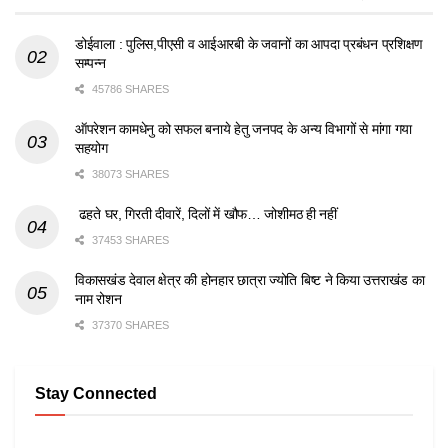
डोईवाला : पुलिस,पीएसी व आईआरबी के जवानों का आपदा प्रबंधन प्रशिक्षण
सम्पन्न
45786 SHARES
ऑपरेशन कामधेनु को सफल बनाये हेतु जनपद के अन्य विभागों से मांगा गया
सहयोग
38073 SHARES
ढहते घर, गिरती दीवारें, दिलों में खौफ… जोशीमठ ही नहीं
37453 SHARES
विकासखंड देवाल क्षेत्र की होनहार छात्रा ज्योति बिष्ट ने किया उत्तराखंड का
नाम रोशन
37370 SHARES
Stay Connected