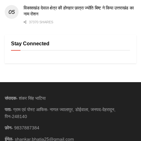
विकासखंड देवाल क्षेत्र की होनहार छात्रा ज्योति बिष्ट ने किया उत्तराखंड का
नाम रोशन
37370 SHARES
Stay Connected
संपादक-
शंकर सिंह भाटिया
पता-
ग्राम एवं पोस्ट आफिस- नागल ज्वालापुर, डोईवाला, जनपद-देहरादून,
पिन-248140
फ़ोन-
9837887384
ईमेल-
shankar.bhatia25@gmail.com