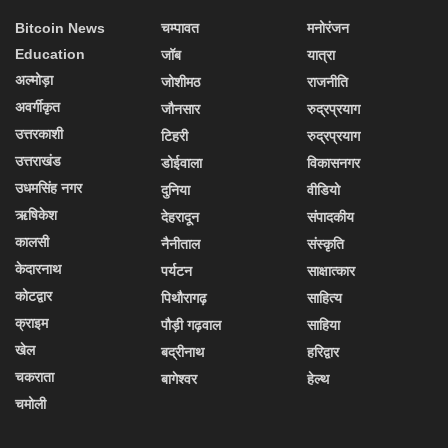
Bitcoin News
चम्पावत
मनोरंजन
Education
जॉब
यात्रा
अल्मोड़ा
जोशीमठ
राजनीति
अवर्गीकृत
जौनसार
रुद्रप्रयाग
उत्तरकाशी
टिहरी
रुद्रप्रयाग
उत्तराखंड
डोईवाला
विकासनगर
उधमसिंह नगर
दुनिया
वीडियो
ऋषिकेश
देहरादून
संपादकीय
कालसी
नैनीताल
संस्कृति
केदारनाथ
पर्यटन
साक्षात्कार
कोटद्वार
पिथौरागढ़
साहित्य
क्राइम
पौड़ी गढ़वाल
साहिया
खेल
बद्रीनाथ
हरिद्वार
चकराता
बागेश्वर
हेल्थ
चमोली