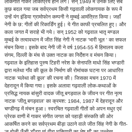
लोकगीत गाकर लोकप्रिय होने लगे। सन् 1949 में उनके लिए सब
कुछ बदल गया जब सर्वप्रथम किसी गढ़वाली लोकगायक के रूप में
उन्हें यंग इंडिया ग्रामोफोन कम्पनी ने मुम्बई आमंत्रित किया। जहाँ
नेगी के छ: गीतों की रिकार्डिंग हुई। ये गीत काफी प्रचलित हुए। और
कला जगत में सराहे भी गये। सन् 1952 को गढ़वाल भातृ मण्डल
मुम्बई के तत्वावधान में जीत सिंह नेगी ने नाटक ‘भारी भूल ‘ का सफल
मंचन किया। इसके बाद नेगी जी ने वर्ष 1954-55 में हिमालय कला
संगम, दिल्ली के मंच से उक्त नाटक का निर्देशन व मंचन किया।
गढ़वाल के इतिहास पुरुष टिहरी नरेश के सेनापति माधो सिंह भण्डारी
द्वारा मलेथा गाँव की कूल के निर्माण की रोमांचक घटना पर आधारित
नाटक ‘मलेथा की कूल’ की रचना की। जिसका मचन 1970 में
देहरादून में किया गया। इसके अलावा गढ़वाली लोक-कथाओं के
प्रसिद्ध नायक बांसुरी वादक जीतू बगड़वाल के जीवन पर गीत नृत्य
नाटक ‘जीतू बगड़वाल’ का क्रमश: 1984, 1987 में देहरादून और
चण्डीगढ़ में मंचन हुआ। स्वरचित गढ़वाली गीतों को अपन मधुर एवं
प्रेरक वाणी में गाकर संगीत जगत को पहाड़ी संस्कति की ओर
आकर्षित करने का सर्वप्रथम बीड़ा उठाने वाले जीत सिंह नेगी के गीत-
‘तू होली ऊँची डाँड्यू मां वीरा घसियारी का भेष माँ’ का उल्लेख