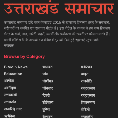
उत्तराखंड समाचार डाॅट काम वेबसाइड 2015 से खासकर हिमालय क्षेत्र के समाचारों,
सरोकारों को समर्पित एक समाचार पोर्टल है। इस पोर्टल के माध्यम से हम मध्य हिमालय
क्षेत्र के गांवों, गाड़, गधेरों, शहरों, कस्बों और पर्यावरण की खबरों पर फोकस करते हैं।
हमारी कोशिश है कि आपको इस वंचित क्षेत्र की छिपी हुई सूचनाएं पहुंचा सकें।
संपादक
Browse by Category
Bitcoin News
चम्पावत
मनोरंजन
Education
जॉब
यात्रा
अल्मोड़ा
जोशीमठ
राजनीति
अवर्गीकृत
जौनसार
रुद्रप्रयाग
उत्तरकाशी
टिहरी
रुद्रप्रयाग
उत्तराखंड
डोईवाला
विकासनगर
उधमसिंह नगर
दुनिया
वीडियो
ऋषिकेश
देहरादून
संपादकीय