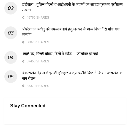
डोईवाला : पुलिस,पीएसी व आईआरबी के जवानों का आपदा प्रबंधन प्रशिक्षण
सम्पन्न
45786 SHARES
ऑपरेशन कामधेनु को सफल बनाये हेतु जनपद के अन्य विभागों से मांगा गया
सहयोग
38073 SHARES
ढहते घर, गिरती दीवारें, दिलों में खौफ… जोशीमठ ही नहीं
37453 SHARES
विकासखंड देवाल क्षेत्र की होनहार छात्रा ज्योति बिष्ट ने किया उत्तराखंड का
नाम रोशन
37370 SHARES
Stay Connected