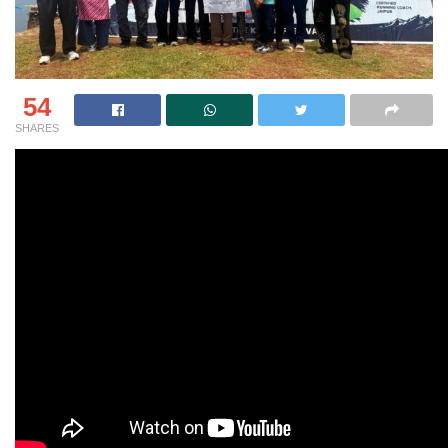
54
SHARES