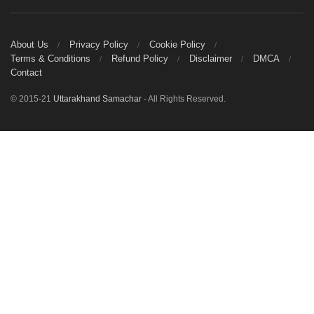
About Us
Privacy Policy
Cookie Policy
Terms & Conditions
Refund Policy
Disclaimer
DMCA
Contact
© 2015-21
Uttarakhand Samachar
- All Rights Reserved.