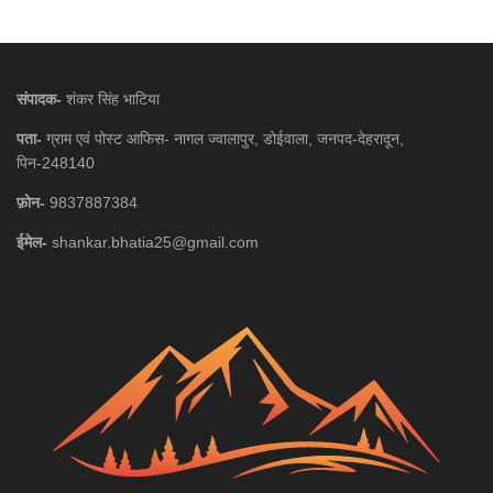
संपादक-
शंकर सिंह भाटिया
पता-
ग्राम एवं पोस्ट आफिस- नागल ज्वालापुर, डोईवाला, जनपद-देहरादून,
पिन-248140
फ़ोन-
9837887384
ईमेल-
shankar.bhatia25@gmail.com