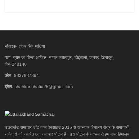
संपादक-
शंकर सिंह भाटिया
पता-
ग्राम एवं पोस्ट आफिस- नागल ज्वालापुर, डोईवाला, जनपद-देहरादून,
पिन-248140
फ़ोन-
9837887384
ईमेल-
shankar.bhatia25@gmail.com
उत्तराखंड समाचार डाॅट काम वेबसाइड 2015 से खासकर हिमालय क्षेत्र के समाचारों,
सरोकारों को समर्पित एक समाचार पोर्टल है। इस पोर्टल के माध्यम से हम मध्य हिमालय