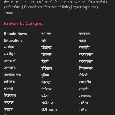
क्षेत्र के गांवों, गाड़, गधेरों, शहरों, कस्बों और पर्यावरण की खबरों पर फोकस करते हैं।
हमारी कोशिश है कि आपको इस वंचित क्षेत्र की छिपी हुई सूचनाएं पहुंचा सकें।
संपादक
Browse by Category
Bitcoin News
चम्पावत
मनोरंजन
Education
जॉब
यात्रा
अल्मोड़ा
जोशीमठ
राजनीति
अवर्गीकृत
जौनसार
रुद्रप्रयाग
उत्तरकाशी
टिहरी
रुद्रप्रयाग
उत्तराखंड
डोईवाला
विकासनगर
उधमसिंह नगर
दुनिया
वीडियो
ऋषिकेश
देहरादून
संपादकीय
कालसी
नैनीताल
संस्कृति
केदारनाथ
पर्यटन
साक्षात्कार
कोटद्वार
पिथौरागढ़
साहित्य
क्राइम
पौड़ी गढ़वाल
साहिया