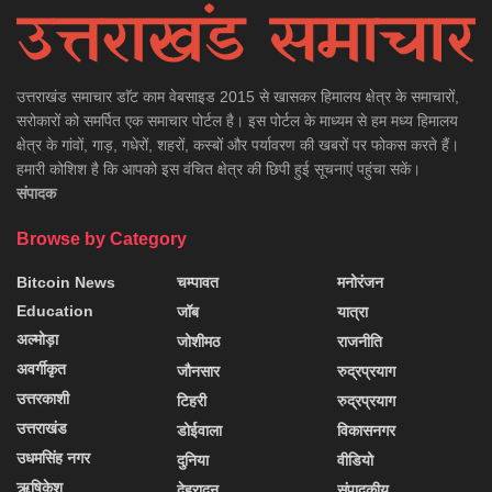
उत्तराखंड समाचार डाॅट काम वेबसाइड 2015 से खासकर हिमालय क्षेत्र के समाचारों,
सरोकारों को समर्पित एक समाचार पोर्टल है। इस पोर्टल के माध्यम से हम मध्य हिमालय
क्षेत्र के गांवों, गाड़, गधेरों, शहरों, कस्बों और पर्यावरण की खबरों पर फोकस करते हैं।
हमारी कोशिश है कि आपको इस वंचित क्षेत्र की छिपी हुई सूचनाएं पहुंचा सकें।
संपादक
Browse by Category
Bitcoin News
चम्पावत
मनोरंजन
Education
जॉब
यात्रा
अल्मोड़ा
जोशीमठ
राजनीति
अवर्गीकृत
जौनसार
रुद्रप्रयाग
उत्तरकाशी
टिहरी
रुद्रप्रयाग
उत्तराखंड
डोईवाला
विकासनगर
उधमसिंह नगर
दुनिया
वीडियो
ऋषिकेश
देहरादून
संपादकीय