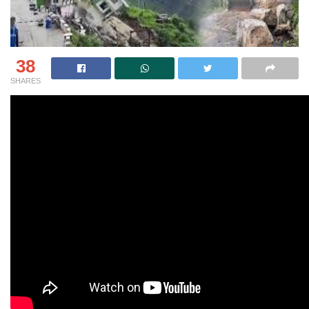
38
SHARES