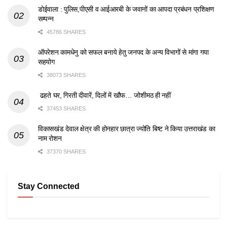
डोईवाला : पुलिस,पीएसी व आईआरबी के जवानों का आपदा प्रबंधन प्रशिक्षण
सम्पन्न
45786 SHARES
ऑपरेशन कामधेनु को सफल बनाये हेतु जनपद के अन्य विभागों से मांगा गया
सहयोग
38073 SHARES
ढहते घर, गिरती दीवारें, दिलों में खौफ… जोशीमठ ही नहीं
37453 SHARES
विकासखंड देवाल क्षेत्र की होनहार छात्रा ज्योति बिष्ट ने किया उत्तराखंड का
नाम रोशन
37370 SHARES
Stay Connected