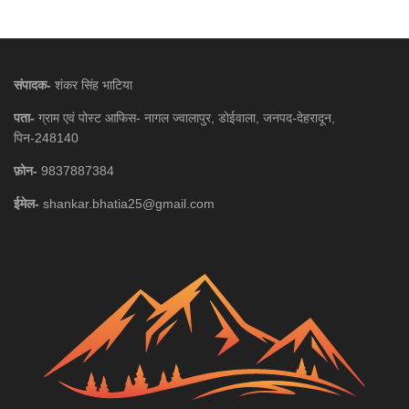
संपादक-
शंकर सिंह भाटिया
पता-
ग्राम एवं पोस्ट आफिस- नागल ज्वालापुर, डोईवाला, जनपद-देहरादून,
पिन-248140
फ़ोन-
9837887384
ईमेल-
shankar.bhatia25@gmail.com