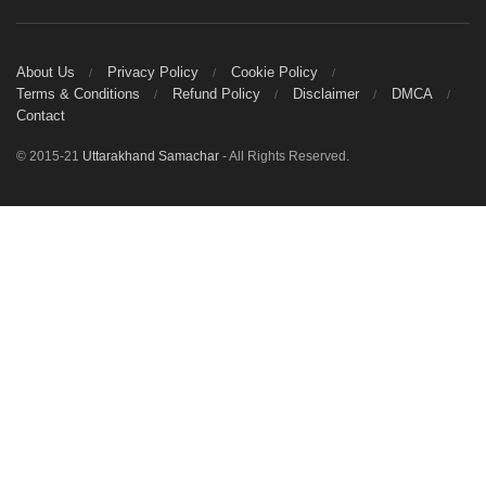
About Us
Privacy Policy
Cookie Policy
Terms & Conditions
Refund Policy
Disclaimer
DMCA
Contact
© 2015-21
Uttarakhand Samachar
- All Rights Reserved.