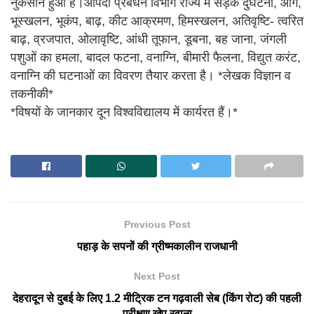
नुकसान हुआ है।आपदा प्रबंधन विभाग राज्य में सड़क दुर्घटना, आग,
भूस्खलन, भूकंप, बाढ़, कीट आक्रमण, हिमस्खलन, अतिवृष्टि- त्वरित
बाढ़, व्रजपात, ओलावृष्टि, आंधी तूफान, डूबना, बह जाना, जंगली
पशुओं का हमला, बादल फटना, वनाग्नि, बीमारी फैलना, विद्युत करंट,
वनाग्नि की घटनाओं का विवरण तैयार करता है। *लेखक विज्ञान व
तकनीकी*
*विषयों के जानकार दून विश्वविद्यालय में कार्यरत हैं।*
Previous Post
पहाड़ के सपनों की ग्रीष्मकालीन राजधानी
Next Post
देहरादून से दुबई के लिए 1.2 मीट्रिक टन गढ़वाली सेब (किंग रोट) की पहली
परीक्षण खेप रवाना