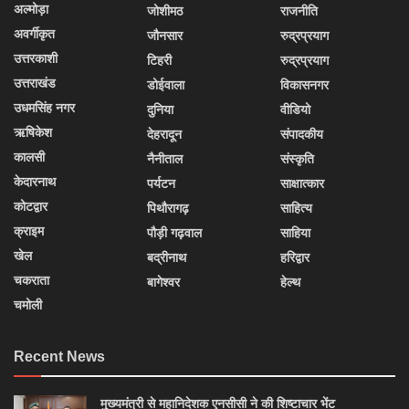
अल्मोड़ा
जोशीमठ
राजनीति
अवर्गीकृत
जौनसार
रुद्रप्रयाग
उत्तरकाशी
टिहरी
रुद्रप्रयाग
उत्तराखंड
डोईवाला
विकासनगर
उधमसिंह नगर
दुनिया
वीडियो
ऋषिकेश
देहरादून
संपादकीय
कालसी
नैनीताल
संस्कृति
केदारनाथ
पर्यटन
साक्षात्कार
कोटद्वार
पिथौरागढ़
साहित्य
क्राइम
पौड़ी गढ़वाल
साहिया
खेल
बद्रीनाथ
हरिद्वार
चकराता
बागेश्वर
हेल्थ
चमोली
Recent News
मुख्यमंत्री से महानिदेशक एनसीसी ने की शिष्टाचार भेंट