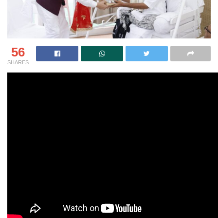
56
SHARES