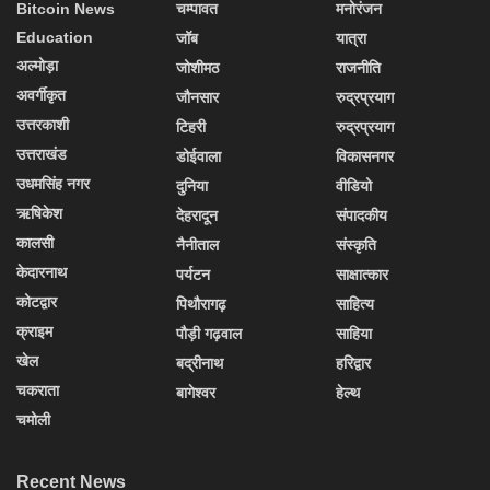
Bitcoin News
चम्पावत
मनोरंजन
Education
जॉब
यात्रा
अल्मोड़ा
जोशीमठ
राजनीति
अवर्गीकृत
जौनसार
रुद्रप्रयाग
उत्तरकाशी
टिहरी
रुद्रप्रयाग
उत्तराखंड
डोईवाला
विकासनगर
उधमसिंह नगर
दुनिया
वीडियो
ऋषिकेश
देहरादून
संपादकीय
कालसी
नैनीताल
संस्कृति
केदारनाथ
पर्यटन
साक्षात्कार
कोटद्वार
पिथौरागढ़
साहित्य
क्राइम
पौड़ी गढ़वाल
साहिया
खेल
बद्रीनाथ
हरिद्वार
चकराता
बागेश्वर
हेल्थ
चमोली
Recent News