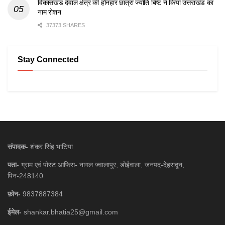
विकासखंड देवाल क्षेत्र की होनहार छात्रा ज्योति बिष्ट ने किया उत्तराखंड का
नाम रोशन
37373 SHARES
Stay Connected
संपादक-
शंकर सिंह भाटिया
पता-
ग्राम एवं पोस्ट आफिस- नागल ज्वालापुर, डोईवाला, जनपद-देहरादून,
पिन-248140
फ़ोन-
9837887384
ईमेल-
shankar.bhatia25@gmail.com