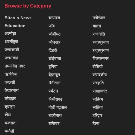
Browse by Category
Bitcoin News
चम्पावत
मनोरंजन
Education
जॉब
यात्रा
अल्मोड़ा
जोशीमठ
राजनीति
अवर्गीकृत
जौनसार
रुद्रप्रयाग
उत्तरकाशी
टिहरी
रुद्रप्रयाग
उत्तराखंड
डोईवाला
विकासनगर
उधमसिंह नगर
दुनिया
वीडियो
ऋषिकेश
देहरादून
संपादकीय
कालसी
नैनीताल
संस्कृति
केदारनाथ
पर्यटन
साक्षात्कार
कोटद्वार
पिथौरागढ़
साहित्य
क्राइम
पौड़ी गढ़वाल
साहिया
खेल
बद्रीनाथ
हरिद्वार
चकराता
बागेश्वर
हेल्थ
चमोली