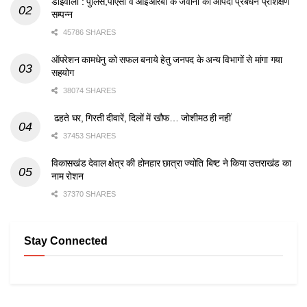
डोईवाला : पुलिस,पीएसी व आईआरबी के जवानों का आपदा प्रबंधन प्रशिक्षण
सम्पन्न
45786 SHARES
ऑपरेशन कामधेनु को सफल बनाये हेतु जनपद के अन्य विभागों से मांगा गया
सहयोग
38074 SHARES
ढहते घर, गिरती दीवारें, दिलों में खौफ… जोशीमठ ही नहीं
37453 SHARES
विकासखंड देवाल क्षेत्र की होनहार छात्रा ज्योति बिष्ट ने किया उत्तराखंड का
नाम रोशन
37370 SHARES
Stay Connected