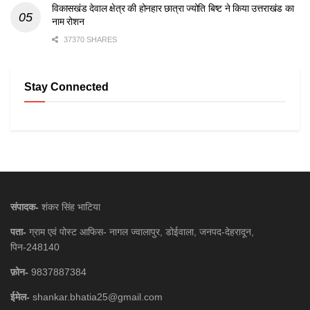
विकासखंड देवाल क्षेत्र की होनहार छात्रा ज्योति बिष्ट ने किया उत्तराखंड का
नाम रोशन
37370 SHARES
Stay Connected
संपादक-
शंकर सिंह भाटिया
पता-
ग्राम एवं पोस्ट आफिस- नागल ज्वालापुर, डोईवाला, जनपद-देहरादून,
पिन-248140
फ़ोन-
9837887384
ईमेल-
shankar.bhatia25@gmail.com