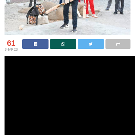
61
SHARES