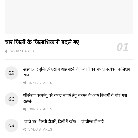
चार जिलों के जिलाधिकारी बदले गए
67718 SHARES
डोईवाला : पुलिस,पीएसी व आईआरबी के जवानों का आपदा प्रबंधन प्रशिक्षण
सम्पन्न
45786 SHARES
ऑपरेशन कामधेनु को सफल बनाये हेतु जनपद के अन्य विभागों से मांगा गया
सहयोग
38073 SHARES
ढहते घर, गिरती दीवारें, दिलों में खौफ… जोशीमठ ही नहीं
37453 SHARES