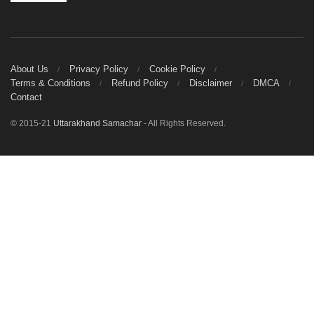
About Us
Privacy Policy
Cookie Policy
Terms & Conditions
Refund Policy
Disclaimer
DMCA
Contact
© 2015-21
Uttarakhand Samachar
- All Rights Reserved.