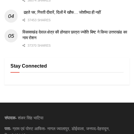
38074 SHARES
ढहते घर, गिरती दीवारें, दिलों में खौफ… जोशीमठ ही नहीं
37453 SHARES
विकासखंड देवाल क्षेत्र की होनहार छात्रा ज्योति बिष्ट ने किया उत्तराखंड का
नाम रोशन
37370 SHARES
Stay Connected
संपादक-
शंकर सिंह भाटिया
पता-
ग्राम एवं पोस्ट आफिस- नागल ज्वालापुर, डोईवाला, जनपद-देहरादून,