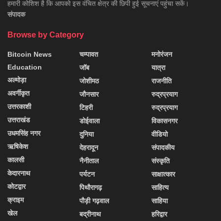
हमारी कोशिश है कि आपको इस वंचित क्षेत्र की छिपी हुई सूचनाएं पहुंचा सकें।
संपादक
Browse by Category
Bitcoin News
चम्पावत
मनोरंजन
Education
जॉब
यात्रा
अल्मोड़ा
जोशीमठ
राजनीति
अवर्गीकृत
जौनसार
रुद्रप्रयाग
उत्तरकाशी
टिहरी
रुद्रप्रयाग
उत्तराखंड
डोईवाला
विकासनगर
उधमसिंह नगर
दुनिया
वीडियो
ऋषिकेश
देहरादून
संपादकीय
कालसी
नैनीताल
संस्कृति
केदारनाथ
पर्यटन
साक्षात्कार
कोटद्वार
पिथौरागढ़
साहित्य
क्राइम
पौड़ी गढ़वाल
साहिया
खेल
बद्रीनाथ
हरिद्वार