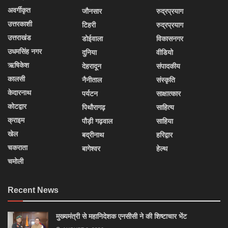
अवर्गीकृत
जौनसार
रुद्रप्रयाग
उत्तरकाशी
टिहरी
रुद्रप्रयाग
उत्तराखंड
डोईवाला
विकासनगर
उधमसिंह नगर
दुनिया
वीडियो
ऋषिकेश
देहरादून
संपादकीय
कालसी
नैनीताल
संस्कृति
केदारनाथ
पर्यटन
साक्षात्कार
कोटद्वार
पिथौरागढ़
साहित्य
क्राइम
पौड़ी गढ़वाल
साहिया
खेल
बद्रीनाथ
हरिद्वार
चकराता
बागेश्वर
हेल्थ
चमोली
Recent News
मुख्यमंत्री से महानिदेशक एनसीसी ने की शिष्टाचार भेंट