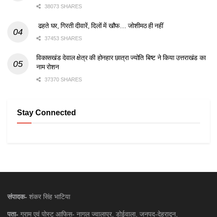
38073 SHARES
ढहते घर, गिरती दीवारें, दिलों में खौफ… जोशीमठ ही नहीं
37453 SHARES
विकासखंड देवाल क्षेत्र की होनहार छात्रा ज्योति बिष्ट ने किया उत्तराखंड का
नाम रोशन
37370 SHARES
Stay Connected
संपादक-
शंकर सिंह भाटिया
पता-
ग्राम एवं पोस्ट आफिस- नागल ज्वालापुर, डोईवाला, जनपद-देहरादून,