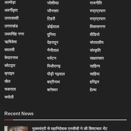
अल्मोड़ा
जोशीमठ
राजनीति
अवर्गीकृत
जौनसार
रुद्रप्रयाग
उत्तरकाशी
टिहरी
रुद्रप्रयाग
उत्तराखंड
डोईवाला
विकासनगर
उधमसिंह नगर
दुनिया
वीडियो
ऋषिकेश
देहरादून
संपादकीय
कालसी
नैनीताल
संस्कृति
केदारनाथ
पर्यटन
साक्षात्कार
कोटद्वार
पिथौरागढ़
साहित्य
क्राइम
पौड़ी गढ़वाल
साहिया
खेल
बद्रीनाथ
हरिद्वार
चकराता
बागेश्वर
हेल्थ
चमोली
Recent News
मुख्यमंत्री से महानिदेशक एनसीसी ने की शिष्टाचार भेंट