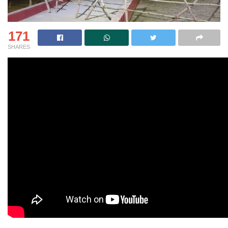
171
SHARES