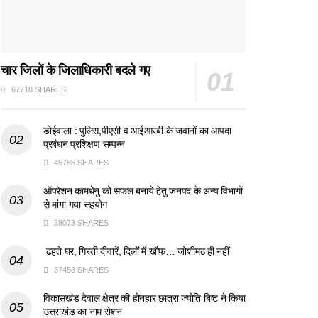
चार जिलों के जिलाधिकारी बदले गए
67718 SHARES
डोईवाला : पुलिस,पीएसी व आईआरबी के जवानों का आपदा
प्रबंधन प्रशिक्षण सम्पन्न
45786 SHARES
ऑपरेशन कामधेनु को सफल बनाये हेतु जनपद के अन्य विभागों
से मांगा गया सहयोग
38073 SHARES
ढहते घर, गिरती दीवारें, दिलों में खौफ… जोशीमठ ही नहीं
37453 SHARES
विकासखंड देवाल क्षेत्र की होनहार छात्रा ज्योति बिष्ट ने किया
उत्तराखंड का नाम रोशन