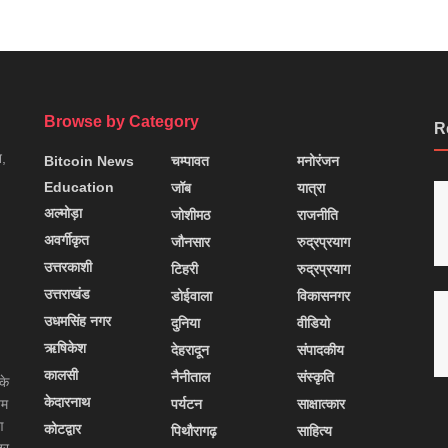
Browse by Category
R
न,
Bitcoin News
चम्पावत
मनोरंजन
Education
जॉब
यात्रा
अल्मोड़ा
जोशीमठ
राजनीति
अवर्गीकृत
जौनसार
रुद्रप्रयाग
उत्तरकाशी
टिहरी
रुद्रप्रयाग
उत्तराखंड
डोईवाला
विकासनगर
उधमसिंह नगर
दुनिया
वीडियो
ऋषिकेश
देहरादून
संपादकीय
कालसी
नैनीताल
संस्कृति
के
केदारनाथ
यम
पर्यटन
साक्षात्कार
ण
कोटद्वार
पिथौरागढ़
साहित्य
्र