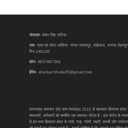
संपादक-
शंकर सिंह भाटिया
पता-
ग्राम एवं पोस्ट आफिस- नागल ज्वालापुर, डोईवाला, जनपद-देहरादू
पिन-248140
फ़ोन-
9837887384
ईमेल-
shankar.bhatia25@gmail.com
उत्तराखंड समाचार डाॅट काम वेबसाइड 2015 से खासकर हिमालय क्षेत्र 
समाचारों, सरोकारों को समर्पित एक समाचार पोर्टल है। इस पोर्टल के माध्
से हम मध्य हिमालय क्षेत्र के गांवों, गाड़, गधेरों, शहरों, कस्बों और पर्यावर
की खबरों पर फोकस करते हैं। हमारी कोशिश है कि आपको इस वंचित क्षेत