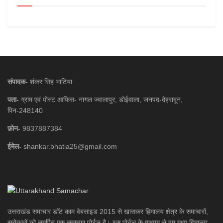
संपादक-
शंकर सिंह भाटिया
पता-
ग्राम एवं पोस्ट आफिस- नागल ज्वालापुर, डोईवाला, जनपद-देहरादून,
पिन-248140
फ़ोन-
9837887384
ईमेल-
shankar.bhatia25@gmail.com
उत्तराखंड समाचार डाॅट काम वेबसाइड 2015 से खासकर हिमालय क्षेत्र के समाचारों,
सरोकारों को समर्पित एक समाचार पोर्टल है। इस पोर्टल के माध्यम से हम मध्य हिमालय