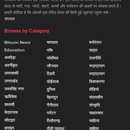
क्षेत्र के गांवों, गाड़, गधेरों, शहरों, कस्बों और पर्यावरण की खबरों पर फोकस करते हैं।
हमारी कोशिश है कि आपको इस वंचित क्षेत्र की छिपी हुई सूचनाएं पहुंचा सकें।
संपादक
Browse by Category
Bitcoin News
चम्पावत
मनोरंजन
Education
जॉब
यात्रा
अल्मोड़ा
जोशीमठ
राजनीति
अवर्गीकृत
जौनसार
रुद्रप्रयाग
उत्तरकाशी
टिहरी
रुद्रप्रयाग
उत्तराखंड
डोईवाला
विकासनगर
उधमसिंह नगर
दुनिया
वीडियो
ऋषिकेश
देहरादून
संपादकीय
कालसी
नैनीताल
संस्कृति
केदारनाथ
पर्यटन
साक्षात्कार
कोटद्वार
पिथौरागढ़
साहित्य
क्राइम
पौड़ी गढ़वाल
साहिया