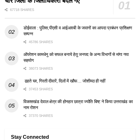
चार जिलों के जिलाधिकारी बदले गए
67718 SHARES
डोईवाला : पुलिस,पीएसी व आईआरबी के जवानों का आपदा प्रबंधन प्रशिक्षण
सम्पन्न
45786 SHARES
ऑपरेशन कामधेनु को सफल बनाये हेतु जनपद के अन्य विभागों से मांगा गया
सहयोग
38073 SHARES
ढहते घर, गिरती दीवारें, दिलों में खौफ… जोशीमठ ही नहीं
37453 SHARES
विकासखंड देवाल क्षेत्र की होनहार छात्रा ज्योति बिष्ट ने किया उत्तराखंड का
नाम रोशन
37370 SHARES
Stay Connected