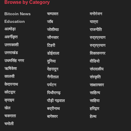
Browse by Category
Bitcoin News
चम्पावत
मनोरंजन
Education
जॉब
यात्रा
अल्मोड़ा
जोशीमठ
राजनीति
अवर्गीकृत
जौनसार
रुद्रप्रयाग
उत्तरकाशी
टिहरी
रुद्रप्रयाग
उत्तराखंड
डोईवाला
विकासनगर
उधमसिंह नगर
दुनिया
वीडियो
ऋषिकेश
देहरादून
संपादकीय
कालसी
नैनीताल
संस्कृति
केदारनाथ
पर्यटन
साक्षात्कार
कोटद्वार
पिथौरागढ़
साहित्य
क्राइम
पौड़ी गढ़वाल
साहिया
खेल
बद्रीनाथ
हरिद्वार
चकराता
बागेश्वर
हेल्थ
चमोली