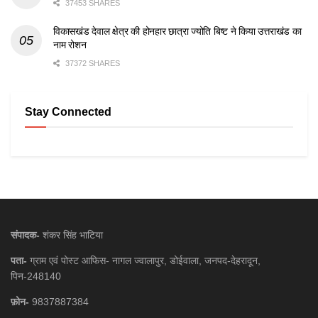
37453 SHARES
विकासखंड देवाल क्षेत्र की होनहार छात्रा ज्योति बिष्ट ने किया उत्तराखंड का
नाम रोशन
37372 SHARES
Stay Connected
संपादक-
शंकर सिंह भाटिया
पता-
ग्राम एवं पोस्ट आफिस- नागल ज्वालापुर, डोईवाला, जनपद-देहरादून,
पिन-248140
फ़ोन-
9837887384