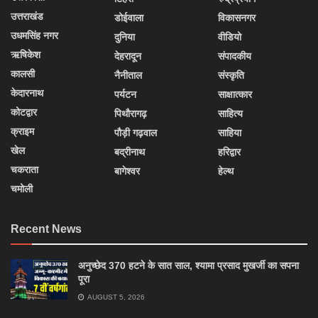
उत्तराखंड
डोईवाला
विकासनगर
उधमसिंह नगर
दुनिया
वीडियो
ऋषिकेश
देहरादून
संपादकीय
कालसी
नैनीताल
संस्कृति
केदारनाथ
पर्यटन
साक्षात्कार
कोटद्वार
पिथौरागढ़
साहित्य
क्राइम
पौड़ी गढ़वाल
साहिया
खेल
बद्रीनाथ
हरिद्वार
चकराता
बागेश्वर
हेल्थ
चमोली
Recent News
अनुच्छेद 370 हटने के सात साल, श्यामा प्रसाद मुखर्जी का सपना
पूरा
AUGUST 5, 2026