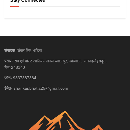
Stay Connected
संपादक-
शंकर सिंह भाटिया
पता-
ग्राम एवं पोस्ट आफिस- नागल ज्वालापुर, डोईवाला, जनपद-देहरादून,
पिन-248140
फ़ोन-
9837887384
ईमेल-
shankar.bhatia25@gmail.com