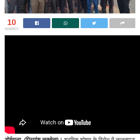
10
SHARES
डोईवाला, (प्रियांशु सक्सेना)।
श्रमिक शोषण के विरोध में लालतप्पड़