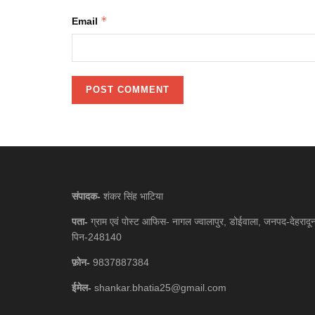
*
Email
संपादक-
शंकर सिंह भाटिया
पता-
ग्राम एवं पोस्ट आफिस- नागल ज्वालापुर, डोईवाला, जनपद-देहरादू
पिन-248140
फ़ोन-
9837887384
ईमेल-
shankar.bhatia25@gmail.com