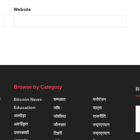
Website
Browse by Category
R
न,
Bitcoin News
चम्पावत
मनोरंजन
Education
जॉब
यात्रा
अल्मोड़ा
जोशीमठ
राजनीति
अवर्गीकृत
जौनसार
रुद्रप्रयाग
उत्तरकाशी
टिहरी
रुद्रप्रयाग