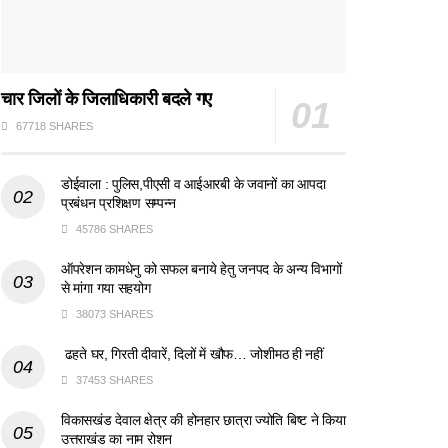
चार जिलों के जिलाधिकारी बदले गए
67718 SHARES
डोईवाला : पुलिस,पीएसी व आईआरबी के जवानों का आपदा
प्रबंधन प्रशिक्षण सम्पन्न
45786 SHARES
ऑपरेशन कामधेनु को सफल बनाये हेतु जनपद के अन्य विभागों
से मांगा गया सहयोग
38073 SHARES
ढहते घर, गिरती दीवारें, दिलों में खौफ… जोशीमठ ही नहीं
37453 SHARES
विकासखंड देवाल क्षेत्र की होनहार छात्रा ज्योति बिष्ट ने किया
उत्तराखंड का नाम रोशन