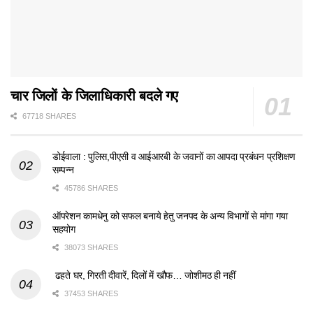
चार जिलों के जिलाधिकारी बदले गए
67718 SHARES
डोईवाला : पुलिस,पीएसी व आईआरबी के जवानों का आपदा प्रबंधन प्रशिक्षण
सम्पन्न
45786 SHARES
ऑपरेशन कामधेनु को सफल बनाये हेतु जनपद के अन्य विभागों से मांगा गया
सहयोग
38073 SHARES
ढहते घर, गिरती दीवारें, दिलों में खौफ… जोशीमठ ही नहीं
37453 SHARES