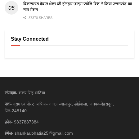
विकासखंड देवाल क्षेत्र की होनहार छात्रा ज्योति बिष्ट ने किया उत्तराखंड का
नाम रोशन
37370 SHARES
Stay Connected
संपादक-
शंकर सिंह भाटिया
पता-
ग्राम एवं पोस्ट आफिस- नागल ज्वालापुर, डोईवाला, जनपद-देहरादून,
पिन-248140
फ़ोन-
9837887384
ईमेल-
shankar.bhatia25@gmail.com