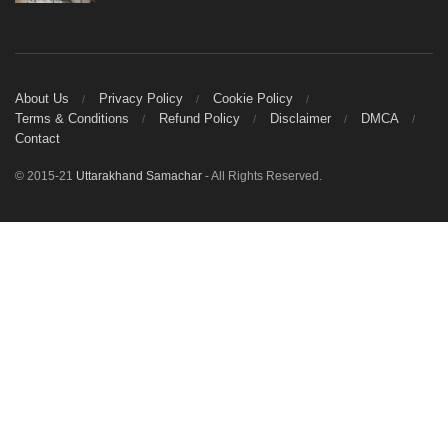
About Us
Privacy Policy
Cookie Policy
Terms & Conditions
Refund Policy
Disclaimer
DMCA
Contact
© 2015-21
Uttarakhand Samachar
- All Rights Reserved.