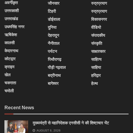
अवर्गीकृत
जौनसार
रुद्रप्रयाग
उत्तरकाशी
टिहरी
रुद्रप्रयाग
उत्तराखंड
डोईवाला
विकासनगर
उधमसिंह नगर
दुनिया
वीडियो
ऋषिकेश
देहरादून
संपादकीय
कालसी
नैनीताल
संस्कृति
केदारनाथ
पर्यटन
साक्षात्कार
कोटद्वार
पिथौरागढ़
साहित्य
क्राइम
पौड़ी गढ़वाल
साहिया
खेल
बद्रीनाथ
हरिद्वार
चकराता
बागेश्वर
हेल्थ
चमोली
Recent News
मुख्यमंत्री से महानिदेशक एनसीसी ने की शिष्टाचार भेंट
AUGUST 6, 2026