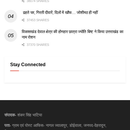
38074 SHARES
ढहते घर, गिरती दीवारें, दिलों में खौफ… जोशीमठ ही नहीं
37453 SHARES
विकासखंड देवाल क्षेत्र की होनहार छात्रा ज्योति बिष्ट ने किया उत्तराखंड का
नाम रोशन
37370 SHARES
Stay Connected
संपादक-
शंकर सिंह भाटिया
पता-
ग्राम एवं पोस्ट आफिस- नागल ज्वालापुर, डोईवाला, जनपद-देहरादून,