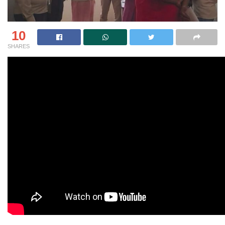
10
SHARES