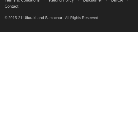
Terms & Conditions
Refund Policy
Disclaimer
DMCA
Contact
© 2015-21
Uttarakhand Samachar
- All Rights Reserved.