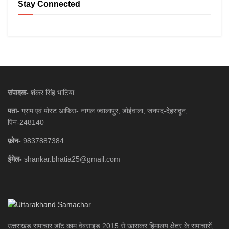
Stay Connected
संपादक-
शंकर सिंह भाटिया
पता-
ग्राम एवं पोस्ट आफिस- नागल ज्वालापुर, डोईवाला, जनपद-देहरादून,
पिन-248140
फ़ोन-
9837887384
ईमेल-
shankar.bhatia25@gmail.com
उत्तराखंड समाचार डाॅट काम वेबसाइड 2015 से खासकर हिमालय क्षेत्र के समाचारों,