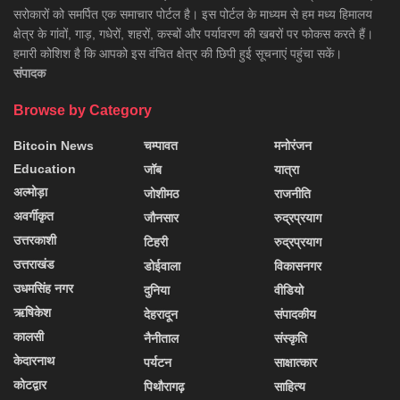
सरोकारों को समर्पित एक समाचार पोर्टल है। इस पोर्टल के माध्यम से हम मध्य हिमालय
क्षेत्र के गांवों, गाड़, गधेरों, शहरों, कस्बों और पर्यावरण की खबरों पर फोकस करते हैं।
हमारी कोशिश है कि आपको इस वंचित क्षेत्र की छिपी हुई सूचनाएं पहुंचा सकें।
संपादक
Browse by Category
Bitcoin News
चम्पावत
मनोरंजन
Education
जॉब
यात्रा
अल्मोड़ा
जोशीमठ
राजनीति
अवर्गीकृत
जौनसार
रुद्रप्रयाग
उत्तरकाशी
टिहरी
रुद्रप्रयाग
उत्तराखंड
डोईवाला
विकासनगर
उधमसिंह नगर
दुनिया
वीडियो
ऋषिकेश
देहरादून
संपादकीय
कालसी
नैनीताल
संस्कृति
केदारनाथ
पर्यटन
साक्षात्कार
कोटद्वार
पिथौरागढ़
साहित्य