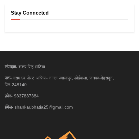
Stay Connected
संपादक-
शंकर सिंह भाटिया
पता-
ग्राम एवं पोस्ट आफिस- नागल ज्वालापुर, डोईवाला, जनपद-देहरादून,
पिन-248140
फ़ोन-
9837887384
ईमेल-
shankar.bhatia25@gmail.com