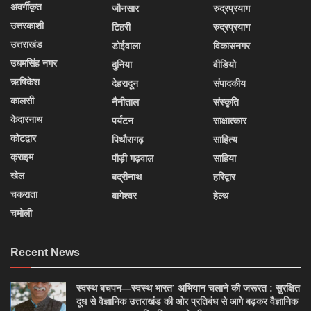
अवर्गीकृत
जौनसार
रुद्रप्रयाग
उत्तरकाशी
टिहरी
रुद्रप्रयाग
उत्तराखंड
डोईवाला
विकासनगर
उधमसिंह नगर
दुनिया
वीडियो
ऋषिकेश
देहरादून
संपादकीय
कालसी
नैनीताल
संस्कृति
केदारनाथ
पर्यटन
साक्षात्कार
कोटद्वार
पिथौरागढ़
साहित्य
क्राइम
पौड़ी गढ़वाल
साहिया
खेल
बद्रीनाथ
हरिद्वार
चकराता
बागेश्वर
हेल्थ
चमोली
Recent News
स्वस्थ बचपन—स्वस्थ भारत’ अभियान चलाने की जरूरत : सुरक्षित
दूध से वैज्ञानिक उत्तराखंड की ओर प्रतिबंध से आगे बढ़कर वैज्ञानिक