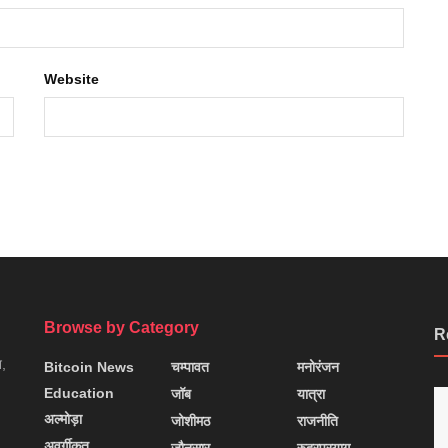
Website
Browse by Category
R
न,
Bitcoin News
चम्पावत
मनोरंजन
Education
जॉब
यात्रा
अल्मोड़ा
जोशीमठ
राजनीति
अवर्गीकृत
जौनसार
रुद्रप्रयाग