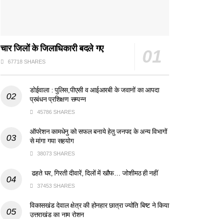
चार जिलों के जिलाधिकारी बदले गए
67718 SHARES
डोईवाला : पुलिस,पीएसी व आईआरबी के जवानों का आपदा
प्रबंधन प्रशिक्षण सम्पन्न
45786 SHARES
ऑपरेशन कामधेनु को सफल बनाये हेतु जनपद के अन्य विभागों
से मांगा गया सहयोग
38073 SHARES
ढहते घर, गिरती दीवारें, दिलों में खौफ… जोशीमठ ही नहीं
37453 SHARES
विकासखंड देवाल क्षेत्र की होनहार छात्रा ज्योति बिष्ट ने किया
उत्तराखंड का नाम रोशन