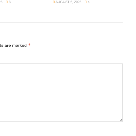
26
3
AUGUST 6, 2026
4
*
lds are marked