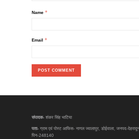
*
Name
*
Email
संपादक-
शंकर सिंह भाटिया
पता-
ग्राम एवं पोस्ट आफिस- नागल ज्वालापुर, डोईवाला, जनपद-देहरादू
पिन-248140