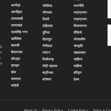
अल्मोड़ा
जोशीमठ
राजनीति
अवर्गीकृत
जौनसार
रुद्रप्रयाग
उत्तरकाशी
टिहरी
रुद्रप्रयाग
उत्तराखंड
डोईवाला
विकासनगर
उधमसिंह नगर
दुनिया
वीडियो
ऋषिकेश
देहरादून
संपादकीय
कालसी
नैनीताल
संस्कृति
के
केदारनाथ
यम
पर्यटन
साक्षात्कार
ण
कोटद्वार
पिथौरागढ़
साहित्य
्र
क्राइम
पौड़ी गढ़वाल
साहिया
खेल
बद्रीनाथ
हरिद्वार
चकराता
बागेश्वर
हेल्थ
चमोली
About Us
Privacy Policy
Cookie Policy
Terms & Con