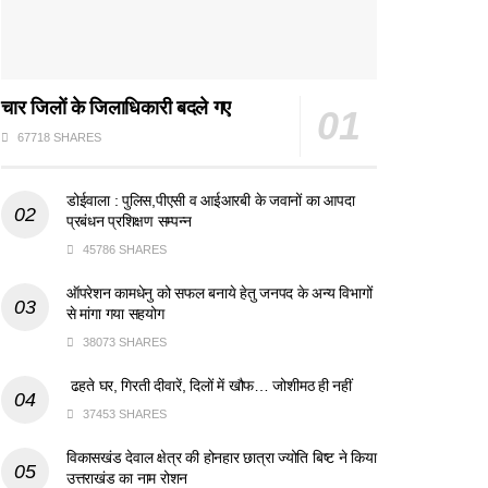
चार जिलों के जिलाधिकारी बदले गए
67718 SHARES
डोईवाला : पुलिस,पीएसी व आईआरबी के जवानों का आपदा
प्रबंधन प्रशिक्षण सम्पन्न
45786 SHARES
ऑपरेशन कामधेनु को सफल बनाये हेतु जनपद के अन्य विभागों
से मांगा गया सहयोग
38073 SHARES
ढहते घर, गिरती दीवारें, दिलों में खौफ… जोशीमठ ही नहीं
37453 SHARES
विकासखंड देवाल क्षेत्र की होनहार छात्रा ज्योति बिष्ट ने किया
उत्तराखंड का नाम रोशन