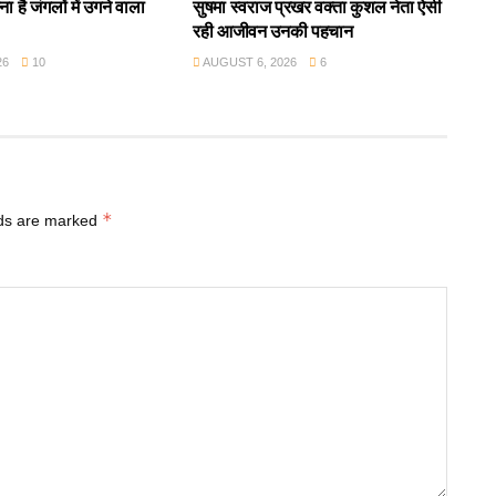
ा है जंगलों में उगने वाला
सुषमा स्वराज प्रखर वक्ता कुशल नेता ऐसी
रही आजीवन उनकी पहचान
26
10
AUGUST 6, 2026
6
*
lds are marked