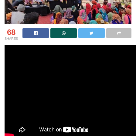
68
SHARES