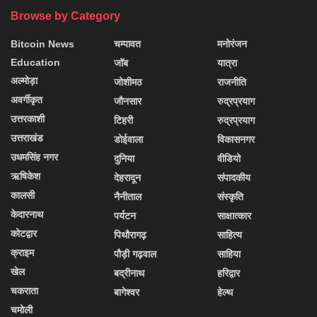
Browse by Category
Bitcoin News
चम्पावत
मनोरंजन
Education
जॉब
यात्रा
अल्मोड़ा
जोशीमठ
राजनीति
अवर्गीकृत
जौनसार
रुद्रप्रयाग
उत्तरकाशी
टिहरी
रुद्रप्रयाग
उत्तराखंड
डोईवाला
विकासनगर
उधमसिंह नगर
दुनिया
वीडियो
ऋषिकेश
देहरादून
संपादकीय
कालसी
नैनीताल
संस्कृति
केदारनाथ
पर्यटन
साक्षात्कार
कोटद्वार
पिथौरागढ़
साहित्य
क्राइम
पौड़ी गढ़वाल
साहिया
खेल
बद्रीनाथ
हरिद्वार
चकराता
बागेश्वर
हेल्थ
चमोली