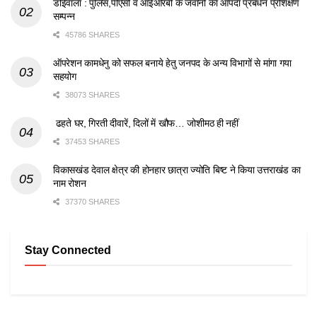
डोईवाला : पुलिस,पीएसी व आईआरबी के जवानों का आपदा प्रबंधन प्रशिक्षण
सम्पन्न
45786 SHARES
ऑपरेशन कामधेनु को सफल बनाये हेतु जनपद के अन्य विभागों से मांगा गया
सहयोग
38073 SHARES
ढहते घर, गिरती दीवारें, दिलों में खौफ… जोशीमठ ही नहीं
37453 SHARES
विकासखंड देवाल क्षेत्र की होनहार छात्रा ज्योति बिष्ट ने किया उत्तराखंड का
नाम रोशन
37370 SHARES
Stay Connected