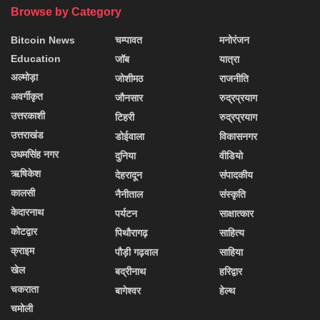
Browse by Category
Bitcoin News
चम्पावत
मनोरंजन
Education
जॉब
यात्रा
अल्मोड़ा
जोशीमठ
राजनीति
अवर्गीकृत
जौनसार
रुद्रप्रयाग
उत्तरकाशी
टिहरी
रुद्रप्रयाग
उत्तराखंड
डोईवाला
विकासनगर
उधमसिंह नगर
दुनिया
वीडियो
ऋषिकेश
देहरादून
संपादकीय
कालसी
नैनीताल
संस्कृति
केदारनाथ
पर्यटन
साक्षात्कार
कोटद्वार
पिथौरागढ़
साहित्य
क्राइम
पौड़ी गढ़वाल
साहिया
खेल
बद्रीनाथ
हरिद्वार
चकराता
बागेश्वर
हेल्थ
चमोली