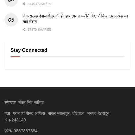
37453 SHARES
विकासखंड देवाल क्षेत्र की होनहार छात्रा ज्योति बिष्ट ने किया उत्तराखंड का
नाम रोशन
37370 SHARES
Stay Connected
संपादक-
शंकर सिंह भाटिया
पता-
ग्राम एवं पोस्ट आफिस- नागल ज्वालापुर, डोईवाला, जनपद-देहरादून,
पिन-248140
फ़ोन-
9837887384