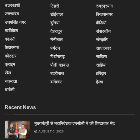
उत्तरकाशी
टिहरी
रुद्रप्रयाग
उत्तराखंड
डोईवाला
विकासनगर
उधमसिंह नगर
दुनिया
वीडियो
ऋषिकेश
देहरादून
संपादकीय
कालसी
नैनीताल
संस्कृति
केदारनाथ
पर्यटन
साक्षात्कार
कोटद्वार
पिथौरागढ़
साहित्य
क्राइम
पौड़ी गढ़वाल
साहिया
खेल
बद्रीनाथ
हरिद्वार
चकराता
बागेश्वर
हेल्थ
चमोली
Recent News
मुख्यमंत्री से महानिदेशक एनसीसी ने की शिष्टाचार भेंट
AUGUST 6, 2026