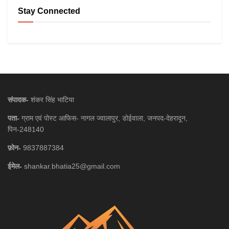
Stay Connected
संपादक-
शंकर सिंह भाटिया
पता-
ग्राम एवं पोस्ट आफिस- नागल ज्वालापुर, डोईवाला, जनपद-देहरादून,
पिन-248140
फ़ोन-
9837887384
ईमेल-
shankar.bhatia25@gmail.com