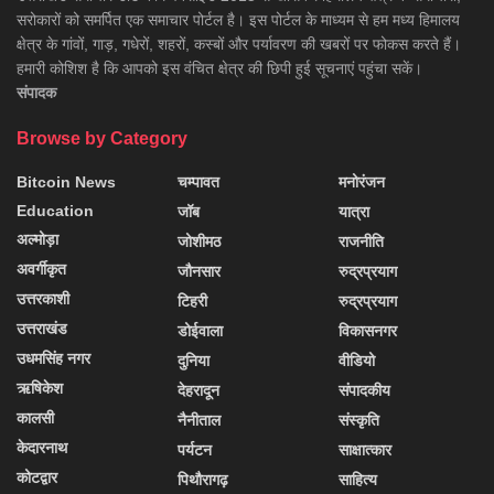
सरोकारों को समर्पित एक समाचार पोर्टल है। इस पोर्टल के माध्यम से हम मध्य हिमालय
क्षेत्र के गांवों, गाड़, गधेरों, शहरों, कस्बों और पर्यावरण की खबरों पर फोकस करते हैं।
हमारी कोशिश है कि आपको इस वंचित क्षेत्र की छिपी हुई सूचनाएं पहुंचा सकें।
संपादक
Browse by Category
Bitcoin News
चम्पावत
मनोरंजन
Education
जॉब
यात्रा
अल्मोड़ा
जोशीमठ
राजनीति
अवर्गीकृत
जौनसार
रुद्रप्रयाग
उत्तरकाशी
टिहरी
रुद्रप्रयाग
उत्तराखंड
डोईवाला
विकासनगर
उधमसिंह नगर
दुनिया
वीडियो
ऋषिकेश
देहरादून
संपादकीय
कालसी
नैनीताल
संस्कृति
केदारनाथ
पर्यटन
साक्षात्कार
कोटद्वार
पिथौरागढ़
साहित्य