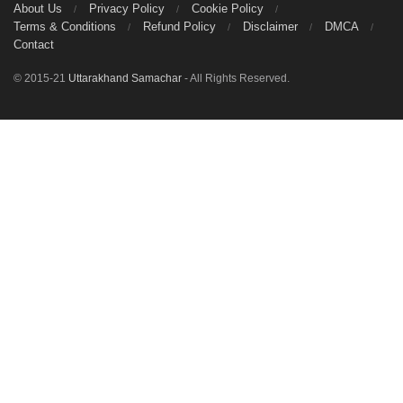
About Us
Privacy Policy
Cookie Policy
Terms & Conditions
Refund Policy
Disclaimer
DMCA
Contact
© 2015-21
Uttarakhand Samachar
- All Rights Reserved.