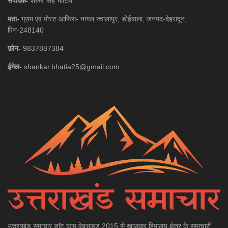
संपादक-
शंकर सिंह भाटिया
पता-
ग्राम एवं पोस्ट आफिस- नागल ज्वालापुर, डोईवाला, जनपद-देहरादून,
पिन-248140
फ़ोन-
9837887384
ईमेल-
shankar.bhatia25@gmail.com
उत्तराखंड समाचार डाॅट काम वेबसाइड 2015 से खासकर हिमालय क्षेत्र के समाचारों,