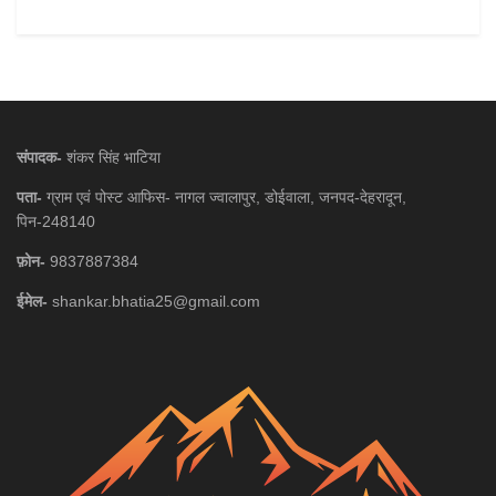
संपादक-
शंकर सिंह भाटिया
पता-
ग्राम एवं पोस्ट आफिस- नागल ज्वालापुर, डोईवाला, जनपद-देहरादून,
पिन-248140
फ़ोन-
9837887384
ईमेल-
shankar.bhatia25@gmail.com