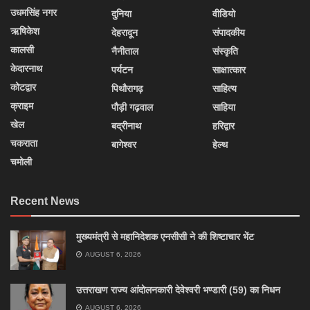
उधमसिंह नगर
दुनिया
वीडियो
ऋषिकेश
देहरादून
संपादकीय
कालसी
नैनीताल
संस्कृति
केदारनाथ
पर्यटन
साक्षात्कार
कोटद्वार
पिथौरागढ़
साहित्य
क्राइम
पौड़ी गढ़वाल
साहिया
खेल
बद्रीनाथ
हरिद्वार
चकराता
बागेश्वर
हेल्थ
चमोली
Recent News
मुख्यमंत्री से महानिदेशक एनसीसी ने की शिष्टाचार भेंट
AUGUST 6, 2026
उत्तराखण राज्य आंदोलनकारी देवेश्वरी भण्डारी (59) का निधन
AUGUST 6, 2026