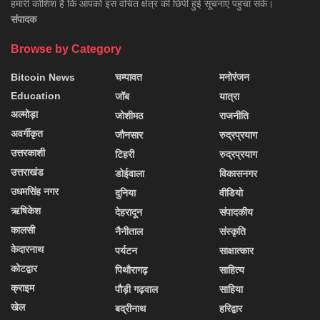
हमारी कोशिश है कि आपको इस वंचित क्षेत्र की छिपी हुई सूचनाएं पहुंचा सकें।
संपादक
Browse by Category
Bitcoin News
चम्पावत
मनोरंजन
Education
जॉब
यात्रा
अल्मोड़ा
जोशीमठ
राजनीति
अवर्गीकृत
जौनसार
रुद्रप्रयाग
उत्तरकाशी
टिहरी
रुद्रप्रयाग
उत्तराखंड
डोईवाला
विकासनगर
उधमसिंह नगर
दुनिया
वीडियो
ऋषिकेश
देहरादून
संपादकीय
कालसी
नैनीताल
संस्कृति
केदारनाथ
पर्यटन
साक्षात्कार
कोटद्वार
पिथौरागढ़
साहित्य
क्राइम
पौड़ी गढ़वाल
साहिया
खेल
बद्रीनाथ
हरिद्वार