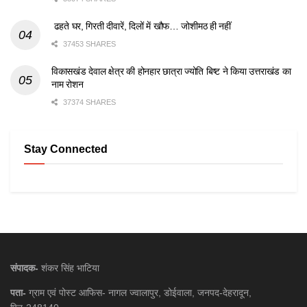
ढहते घर, गिरती दीवारें, दिलों में खौफ… जोशीमठ ही नहीं
37453 SHARES
विकासखंड देवाल क्षेत्र की होनहार छात्रा ज्योति बिष्ट ने किया उत्तराखंड का
नाम रोशन
37374 SHARES
Stay Connected
संपादक-
शंकर सिंह भाटिया
पता-
ग्राम एवं पोस्ट आफिस- नागल ज्वालापुर, डोईवाला, जनपद-देहरादून,