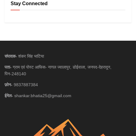
Stay Connected
संपादक-
शंकर सिंह भाटिया
पता-
ग्राम एवं पोस्ट आफिस- नागल ज्वालापुर, डोईवाला, जनपद-देहरादून,
पिन-248140
फ़ोन-
9837887384
ईमेल-
shankar.bhatia25@gmail.com