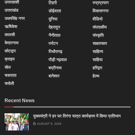
उत्तरकाशी
टिहरी
रुद्रप्रयाग
उत्तराखंड
डोईवाला
विकासनगर
उधमसिंह नगर
दुनिया
वीडियो
ऋषिकेश
देहरादून
संपादकीय
कालसी
नैनीताल
संस्कृति
केदारनाथ
पर्यटन
साक्षात्कार
कोटद्वार
पिथौरागढ़
साहित्य
क्राइम
पौड़ी गढ़वाल
साहिया
खेल
बद्रीनाथ
हरिद्वार
चकराता
बागेश्वर
हेल्थ
चमोली
Recent News
मुख्यमंत्री ने हर घर तिरंगा यात्रा कार्यक्रम में किया प्रतिभाग
AUGUST 9, 2026