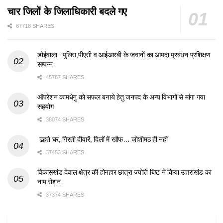
चार जिलों के जिलाधिकारी बदले गए
67718 SHARES
डोईवाला : पुलिस,पीएसी व आईआरबी के जवानों का आपदा प्रबंधन प्रशिक्षण
सम्पन्न
45787 SHARES
ऑपरेशन कामधेनु को सफल बनाये हेतु जनपद के अन्य विभागों से मांगा गया
सहयोग
38074 SHARES
ढहते घर, गिरती दीवारें, दिलों में खौफ… जोशीमठ ही नहीं
37453 SHARES
विकासखंड देवाल क्षेत्र की होनहार छात्रा ज्योति बिष्ट ने किया उत्तराखंड का
नाम रोशन
37374 SHARES