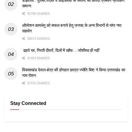
डोईवाला : पुलिस,पीएसी व आईआरबी के जवानों का आपदा प्रबंधन प्रशिक्षण
सम्पन्न
45786 SHARES
ऑपरेशन कामधेनु को सफल बनाये हेतु जनपद के अन्य विभागों से मांगा गया
सहयोग
38073 SHARES
ढहते घर, गिरती दीवारें, दिलों में खौफ… जोशीमठ ही नहीं
37453 SHARES
विकासखंड देवाल क्षेत्र की होनहार छात्रा ज्योति बिष्ट ने किया उत्तराखंड का
नाम रोशन
37370 SHARES
Stay Connected