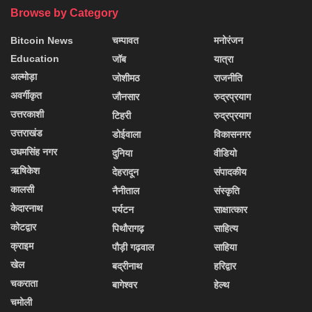
Browse by Category
Bitcoin News
चम्पावत
मनोरंजन
Education
जॉब
यात्रा
अल्मोड़ा
जोशीमठ
राजनीति
अवर्गीकृत
जौनसार
रुद्रप्रयाग
उत्तरकाशी
टिहरी
रुद्रप्रयाग
उत्तराखंड
डोईवाला
विकासनगर
उधमसिंह नगर
दुनिया
वीडियो
ऋषिकेश
देहरादून
संपादकीय
कालसी
नैनीताल
संस्कृति
केदारनाथ
पर्यटन
साक्षात्कार
कोटद्वार
पिथौरागढ़
साहित्य
क्राइम
पौड़ी गढ़वाल
साहिया
खेल
बद्रीनाथ
हरिद्वार
चकराता
बागेश्वर
हेल्थ
चमोली