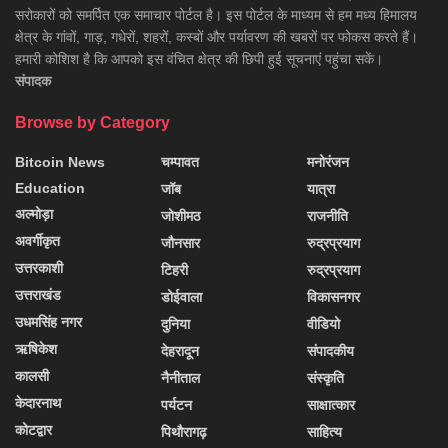
सरोकारों को समर्पित एक समाचार पोर्टल है। इस पोर्टल के माध्यम से हम मध्य हिमालय
क्षेत्र के गांवों, गाड़, गधेरों, शहरों, कस्बों और पर्यावरण की खबरों पर फोकस करते हैं।
हमारी कोशिश है कि आपको इस वंचित क्षेत्र की छिपी हुई सूचनाएं पहुंचा सकें।
संपादक
Browse by Category
Bitcoin News
चम्पावत
मनोरंजन
Education
जॉब
यात्रा
अल्मोड़ा
जोशीमठ
राजनीति
अवर्गीकृत
जौनसार
रुद्रप्रयाग
उत्तरकाशी
टिहरी
रुद्रप्रयाग
उत्तराखंड
डोईवाला
विकासनगर
उधमसिंह नगर
दुनिया
वीडियो
ऋषिकेश
देहरादून
संपादकीय
कालसी
नैनीताल
संस्कृति
केदारनाथ
पर्यटन
साक्षात्कार
कोटद्वार
पिथौरागढ़
साहित्य