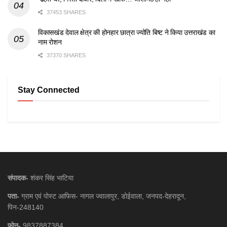
37453 SHARES
विकासखंड देवाल क्षेत्र की होनहार छात्रा ज्योति बिष्ट ने किया उत्तराखंड का
नाम रोशन
37370 SHARES
Stay Connected
संपादक-
शंकर सिंह भाटिया
पता-
ग्राम एवं पोस्ट आफिस- नागल ज्वालापुर, डोईवाला, जनपद-देहरादून,
पिन-248140
फ़ोन-
9837887384