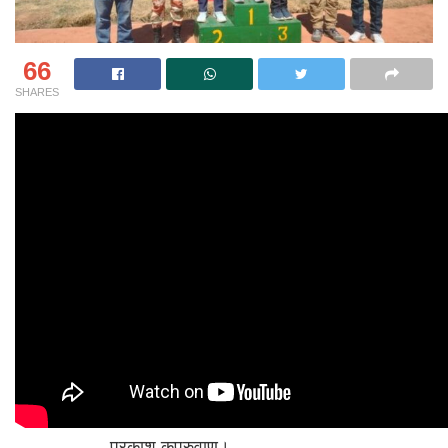
66
SHARES
————— प्रकाश कपरुवाण।