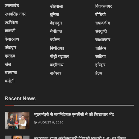
उत्तराखंड
डोईवाला
विकासनगर
उधमसिंह नगर
दुनिया
वीडियो
ऋषिकेश
देहरादून
संपादकीय
कालसी
नैनीताल
संस्कृति
केदारनाथ
पर्यटन
साक्षात्कार
कोटद्वार
पिथौरागढ़
साहित्य
क्राइम
पौड़ी गढ़वाल
साहिया
खेल
बद्रीनाथ
हरिद्वार
चकराता
बागेश्वर
हेल्थ
चमोली
Recent News
मुख्यमंत्री से महानिदेशक एनसीसी ने की शिष्टाचार भेंट
AUGUST 6, 2026
उत्तराखण राज्य आंदोलनकारी देवेश्वरी भण्डारी (59) का निधन