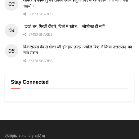
ऑपरेशन कामधेनु को सफल बनाये हेतु जनपद के अन्य विभागों से मांगा गया
सहयोग
38073 SHARES
ढहते घर, गिरती दीवारें, दिलों में खौफ… जोशीमठ ही नहीं
37453 SHARES
विकासखंड देवाल क्षेत्र की होनहार छात्रा ज्योति बिष्ट ने किया उत्तराखंड का
नाम रोशन
37370 SHARES
Stay Connected
संपादक-
शंकर सिंह भाटिया