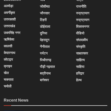
अल्मोड़ा
जोशीमठ
राजनीति
अवर्गीकृत
जौनसार
रुद्रप्रयाग
उत्तरकाशी
टिहरी
रुद्रप्रयाग
उत्तराखंड
डोईवाला
विकासनगर
उधमसिंह नगर
दुनिया
वीडियो
ऋषिकेश
देहरादून
संपादकीय
कालसी
नैनीताल
संस्कृति
केदारनाथ
पर्यटन
साक्षात्कार
कोटद्वार
पिथौरागढ़
साहित्य
क्राइम
पौड़ी गढ़वाल
साहिया
खेल
बद्रीनाथ
हरिद्वार
चकराता
बागेश्वर
हेल्थ
चमोली
Recent News