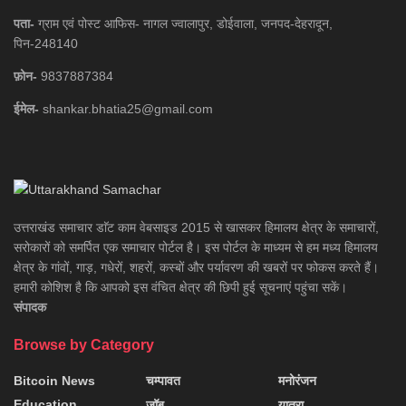
पता-
ग्राम एवं पोस्ट आफिस- नागल ज्वालापुर, डोईवाला, जनपद-देहरादून,
पिन-248140
फ़ोन-
9837887384
ईमेल-
shankar.bhatia25@gmail.com
उत्तराखंड समाचार डाॅट काम वेबसाइड 2015 से खासकर हिमालय क्षेत्र के समाचारों,
सरोकारों को समर्पित एक समाचार पोर्टल है। इस पोर्टल के माध्यम से हम मध्य हिमालय
क्षेत्र के गांवों, गाड़, गधेरों, शहरों, कस्बों और पर्यावरण की खबरों पर फोकस करते हैं।
हमारी कोशिश है कि आपको इस वंचित क्षेत्र की छिपी हुई सूचनाएं पहुंचा सकें।
संपादक
Browse by Category
Bitcoin News
चम्पावत
मनोरंजन
Education
जॉब
यात्रा