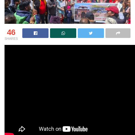
46
SHARES