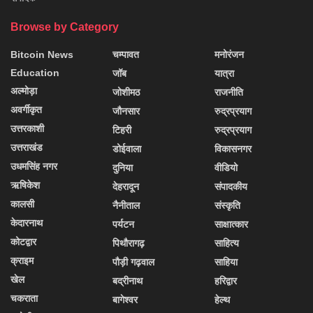
Browse by Category
Bitcoin News
चम्पावत
मनोरंजन
Education
जॉब
यात्रा
अल्मोड़ा
जोशीमठ
राजनीति
अवर्गीकृत
जौनसार
रुद्रप्रयाग
उत्तरकाशी
टिहरी
रुद्रप्रयाग
उत्तराखंड
डोईवाला
विकासनगर
उधमसिंह नगर
दुनिया
वीडियो
ऋषिकेश
देहरादून
संपादकीय
कालसी
नैनीताल
संस्कृति
केदारनाथ
पर्यटन
साक्षात्कार
कोटद्वार
पिथौरागढ़
साहित्य
क्राइम
पौड़ी गढ़वाल
साहिया
खेल
बद्रीनाथ
हरिद्वार
चकराता
बागेश्वर
हेल्थ