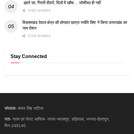
ढहते घर, गिरती दीवारें, दिलों में खौफ… जोशीमठ ही नहीं
37453 SHARES
विकासखंड देवाल क्षेत्र की होनहार छात्रा ज्योति बिष्ट ने किया उत्तराखंड का
नाम रोशन
37370 SHARES
Stay Connected
संपादक-
शंकर सिंह भाटिया
पता-
ग्राम एवं पोस्ट आफिस- नागल ज्वालापुर, डोईवाला, जनपद-देहरादून,
पिन-248140