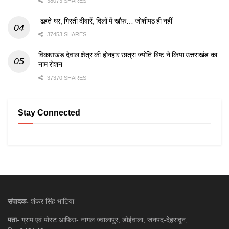
38073 SHARES
ढहते घर, गिरती दीवारें, दिलों में खौफ… जोशीमठ ही नहीं
37453 SHARES
विकासखंड देवाल क्षेत्र की होनहार छात्रा ज्योति बिष्ट ने किया उत्तराखंड का
नाम रोशन
37370 SHARES
Stay Connected
संपादक-
शंकर सिंह भाटिया
पता-
ग्राम एवं पोस्ट आफिस- नागल ज्वालापुर, डोईवाला, जनपद-देहरादून,