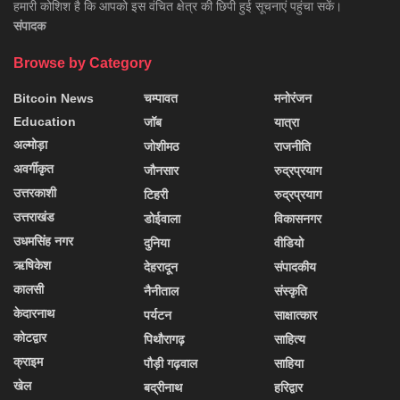
हमारी कोशिश है कि आपको इस वंचित क्षेत्र की छिपी हुई सूचनाएं पहुंचा सकें।
संपादक
Browse by Category
Bitcoin News
चम्पावत
मनोरंजन
Education
जॉब
यात्रा
अल्मोड़ा
जोशीमठ
राजनीति
अवर्गीकृत
जौनसार
रुद्रप्रयाग
उत्तरकाशी
टिहरी
रुद्रप्रयाग
उत्तराखंड
डोईवाला
विकासनगर
उधमसिंह नगर
दुनिया
वीडियो
ऋषिकेश
देहरादून
संपादकीय
कालसी
नैनीताल
संस्कृति
केदारनाथ
पर्यटन
साक्षात्कार
कोटद्वार
पिथौरागढ़
साहित्य
क्राइम
पौड़ी गढ़वाल
साहिया
खेल
बद्रीनाथ
हरिद्वार