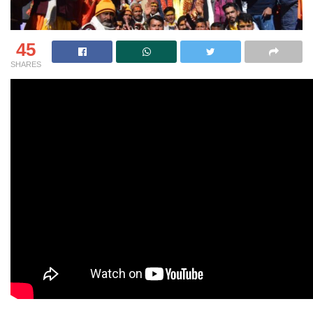
45
SHARES