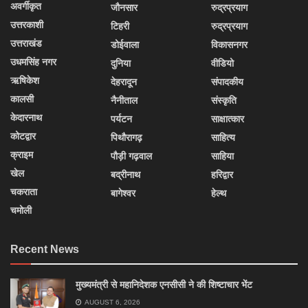
अवर्गीकृत
जौनसार
रुद्रप्रयाग
उत्तरकाशी
टिहरी
रुद्रप्रयाग
उत्तराखंड
डोईवाला
विकासनगर
उधमसिंह नगर
दुनिया
वीडियो
ऋषिकेश
देहरादून
संपादकीय
कालसी
नैनीताल
संस्कृति
केदारनाथ
पर्यटन
साक्षात्कार
कोटद्वार
पिथौरागढ़
साहित्य
क्राइम
पौड़ी गढ़वाल
साहिया
खेल
बद्रीनाथ
हरिद्वार
चकराता
बागेश्वर
हेल्थ
चमोली
Recent News
मुख्यमंत्री से महानिदेशक एनसीसी ने की शिष्टाचार भेंट
AUGUST 6, 2026