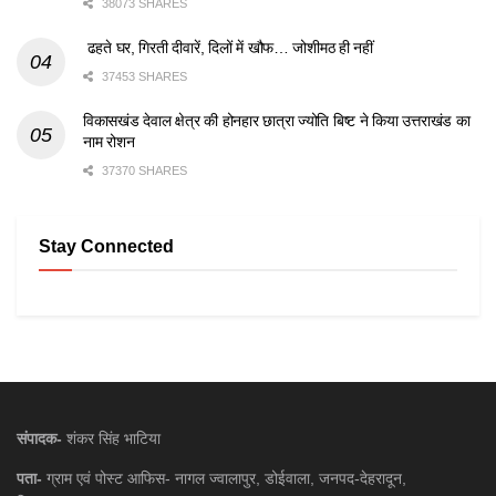
38073 SHARES
ढहते घर, गिरती दीवारें, दिलों में खौफ… जोशीमठ ही नहीं
37453 SHARES
विकासखंड देवाल क्षेत्र की होनहार छात्रा ज्योति बिष्ट ने किया उत्तराखंड का
नाम रोशन
37370 SHARES
Stay Connected
संपादक-
शंकर सिंह भाटिया
पता-
ग्राम एवं पोस्ट आफिस- नागल ज्वालापुर, डोईवाला, जनपद-देहरादून,