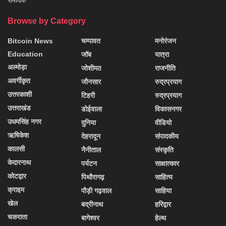
संपादक
Browse by Category
Bitcoin News
चम्पावत
मनोरंजन
Education
जॉब
यात्रा
अल्मोड़ा
जोशीमठ
राजनीति
अवर्गीकृत
जौनसार
रुद्रप्रयाग
उत्तरकाशी
टिहरी
रुद्रप्रयाग
उत्तराखंड
डोईवाला
विकासनगर
उधमसिंह नगर
दुनिया
वीडियो
ऋषिकेश
देहरादून
संपादकीय
कालसी
नैनीताल
संस्कृति
केदारनाथ
पर्यटन
साक्षात्कार
कोटद्वार
पिथौरागढ़
साहित्य
क्राइम
पौड़ी गढ़वाल
साहिया
खेल
बद्रीनाथ
हरिद्वार
चकराता
बागेश्वर
हेल्थ