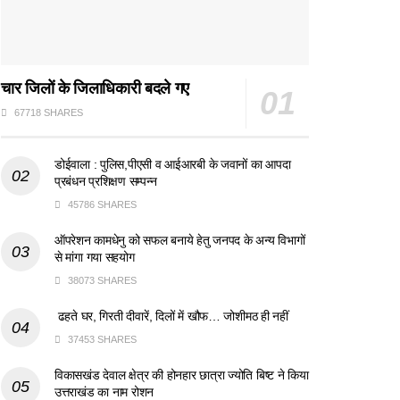
चार जिलों के जिलाधिकारी बदले गए
67718 SHARES
डोईवाला : पुलिस,पीएसी व आईआरबी के जवानों का आपदा
प्रबंधन प्रशिक्षण सम्पन्न
45786 SHARES
ऑपरेशन कामधेनु को सफल बनाये हेतु जनपद के अन्य विभागों
से मांगा गया सहयोग
38073 SHARES
ढहते घर, गिरती दीवारें, दिलों में खौफ… जोशीमठ ही नहीं
37453 SHARES
विकासखंड देवाल क्षेत्र की होनहार छात्रा ज्योति बिष्ट ने किया
उत्तराखंड का नाम रोशन