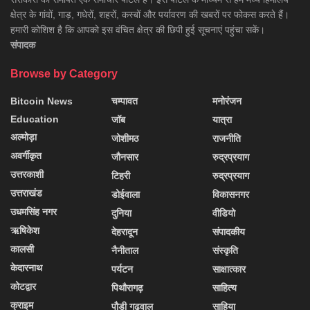
क्षेत्र के गांवों, गाड़, गधेरों, शहरों, कस्बों और पर्यावरण की खबरों पर फोकस करते हैं।
हमारी कोशिश है कि आपको इस वंचित क्षेत्र की छिपी हुई सूचनाएं पहुंचा सकें।
संपादक
Browse by Category
Bitcoin News
चम्पावत
मनोरंजन
Education
जॉब
यात्रा
अल्मोड़ा
जोशीमठ
राजनीति
अवर्गीकृत
जौनसार
रुद्रप्रयाग
उत्तरकाशी
टिहरी
रुद्रप्रयाग
उत्तराखंड
डोईवाला
विकासनगर
उधमसिंह नगर
दुनिया
वीडियो
ऋषिकेश
देहरादून
संपादकीय
कालसी
नैनीताल
संस्कृति
केदारनाथ
पर्यटन
साक्षात्कार
कोटद्वार
पिथौरागढ़
साहित्य
क्राइम
पौड़ी गढ़वाल
साहिया