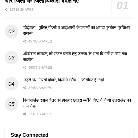
चार जिलों के जिलाधिकारी बदले गए
67718 SHARES
डोईवाला : पुलिस,पीएसी व आईआरबी के जवानों का आपदा प्रबंधन प्रशिक्षण
सम्पन्न
45786 SHARES
ऑपरेशन कामधेनु को सफल बनाये हेतु जनपद के अन्य विभागों से मांगा गया
सहयोग
38073 SHARES
ढहते घर, गिरती दीवारें, दिलों में खौफ… जोशीमठ ही नहीं
37453 SHARES
विकासखंड देवाल क्षेत्र की होनहार छात्रा ज्योति बिष्ट ने किया उत्तराखंड का
नाम रोशन
37370 SHARES
Stay Connected