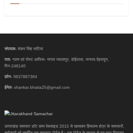
संपादक-
शंकर सिंह भाटिया
पता-
ग्राम एवं पोस्ट आफिस- नागल ज्वालापुर, डोईवाला, जनपद-देहरादून,
पिन-248140
फ़ोन-
9837887384
ईमेल-
shankar.bhatia25@gmail.com
उत्तराखंड समाचार डाॅट काम वेबसाइड 2015 से खासकर हिमालय क्षेत्र के समाचारों,
सरोकारों को समर्पित एक समाचार पोर्टल है। इस पोर्टल के माध्यम से हम मध्य हिमालय