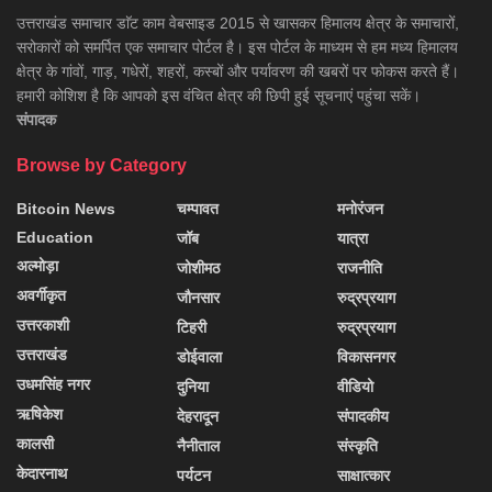
उत्तराखंड समाचार डाॅट काम वेबसाइड 2015 से खासकर हिमालय क्षेत्र के समाचारों,
सरोकारों को समर्पित एक समाचार पोर्टल है। इस पोर्टल के माध्यम से हम मध्य हिमालय
क्षेत्र के गांवों, गाड़, गधेरों, शहरों, कस्बों और पर्यावरण की खबरों पर फोकस करते हैं।
हमारी कोशिश है कि आपको इस वंचित क्षेत्र की छिपी हुई सूचनाएं पहुंचा सकें।
संपादक
Browse by Category
Bitcoin News
चम्पावत
मनोरंजन
Education
जॉब
यात्रा
अल्मोड़ा
जोशीमठ
राजनीति
अवर्गीकृत
जौनसार
रुद्रप्रयाग
उत्तरकाशी
टिहरी
रुद्रप्रयाग
उत्तराखंड
डोईवाला
विकासनगर
उधमसिंह नगर
दुनिया
वीडियो
ऋषिकेश
देहरादून
संपादकीय
कालसी
नैनीताल
संस्कृति
केदारनाथ
पर्यटन
साक्षात्कार