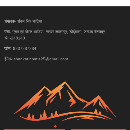
संपादक-
शंकर सिंह भाटिया
पता-
ग्राम एवं पोस्ट आफिस- नागल ज्वालापुर, डोईवाला, जनपद-देहरादून,
पिन-248140
फ़ोन-
9837887384
ईमेल-
shankar.bhatia25@gmail.com