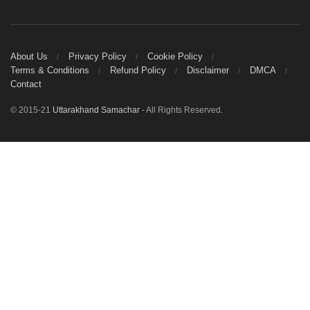
About Us
Privacy Policy
Cookie Policy
Terms & Conditions
Refund Policy
Disclaimer
DMCA
Contact
© 2015-21
Uttarakhand Samachar
- All Rights Reserved.